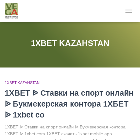
TOGG
NAVIG
1XBET KAZAHSTAN
1XBET KAZAHSTAN
1XBET ᐉ Ставки на спорт онлайн
ᐉ Букмекерская контора 1ХБЕТ
ᐉ 1xbet co
1XBET ᐉ Ставки на спорт онлайн ᐉ Букмекерская контора
1ХБЕТ ᐉ 1xbet com 1XBET скачать 1xbet mobile app