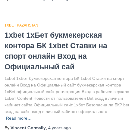
1XBET KAZAHSTAN
1xbet 1хБет букмекерская
контора БК 1xbet Ставки на
спорт онлайн Вход на
Официальный сай
1xbet 1хБет букмекерская контора БК 1xbet Ставки на спорт
онлайн Вход на Официальный сайт букмекерская контора
1xBet официальный сайт регистрация Вход в рабочее зеркало
1хБет Content Новости от пользователей Bet вход в личный
кабинет сайта Официальный сайт 1хбет Безопасна ли БК? bet
вход на сайт: вход в личный кабинет официального
Read more…
By
Vincent Gormally
,
4 years
ago