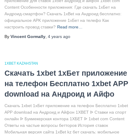
приложение для ставок 1хбет андроид и айфон 1xbet com
Content Особенности приложения: Где скачать 1хБет на
Андроид-смартфон? Скачать 1xBet на Андроид бесплатно:
официальное APK приложение 1хБет на телефо Как
настроить провод ставки?
Read more…
By
Vincent Gormally
,
4 years
ago
1XBET KAZAHSTAN
Скачать 1xbet 1хБет приложение
на телефон Бесплатно 1xbet APP
download на Андроид и Айфо
Скачать 1xbet 1хБет приложение на телефон Бесплатно 1xbet
APP download на Андроид и Айфон 1XBET ᐉ Ставки на спорт
онлайн ᐉ Букмекерская контора 1ХБЕТ ᐉ 1xbet com Content
Ответы на частые вопросы бетторов История ставок
Мобильная версия сайта 1xBet kz бет скачать: мобильное