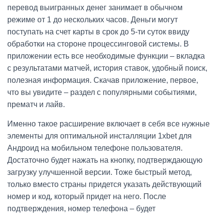
перевод выигранных денег занимает в обычном
режиме от 1 до нескольких часов. Деньги могут
поступать на счет карты в срок до 5-ти суток ввиду
обработки на стороне процессинговой системы. В
приложении есть все необходимые функции – вкладка
с результатами матчей, история ставок, удобный поиск,
полезная информация. Скачав приложение, первое,
что вы увидите – раздел с популярными событиями,
прематч и лайв.
Именно такое расширение включает в себя все нужные
элементы для оптимальной инсталляции 1хbet для
Андроид на мобильном телефоне пользователя.
Достаточно будет нажать на кнопку, подтверждающую
загрузку улучшенной версии. Тоже быстрый метод,
только вместо страны придется указать действующий
номер и код, который придет на него. После
подтверждения, номер телефона – будет