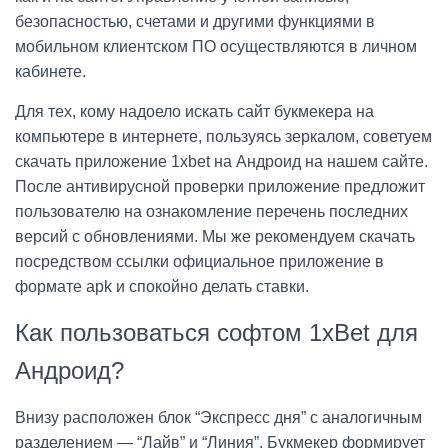
безопасностью, счетами и другими функциями в
мобильном клиентском ПО осуществляются в личном
кабинете.
Для тех, кому надоело искать сайт букмекера на
компьютере в интернете, пользуясь зеркалом, советуем
скачать приложение 1хbet на Андроид на нашем сайте.
После антивирусной проверки приложение предложит
пользователю на ознакомление перечень последних
версий с обновлениями. Мы же рекомендуем скачать
посредством ссылки официальное приложение в
формате apk и спокойно делать ставки.
Как пользоваться софтом 1xBet для
Андроид?
Внизу расположен блок “Экспресс дня” с аналогичным
разделением — “Лайв” и “Линия”. Букмекер формирует