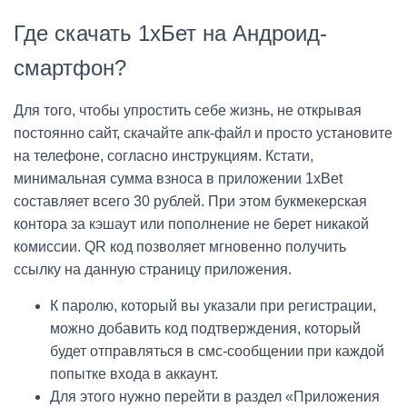
Где скачать 1хБет на Андроид-
смартфон?
Для того, чтобы упростить себе жизнь, не открывая
постоянно сайт, скачайте апк-файл и просто установите
на телефоне, согласно инструкциям. Кстати,
минимальная сумма взноса в приложении 1хBet
составляет всего 30 рублей. При этом букмекерская
контора за кэшаут или пополнение не берет никакой
комиссии. QR код позволяет мгновенно получить
ссылку на данную страницу приложения.
К паролю, который вы указали при регистрации,
можно добавить код подтверждения, который
будет отправляться в смс-сообщении при каждой
попытке входа в аккаунт.
Для этого нужно перейти в раздел «Приложения