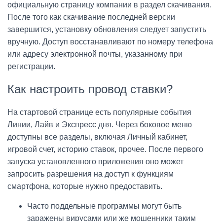
официальную страницу компании в раздел скачивания.
После того как скачивание последней версии
завершится, установку обновления следует запустить
вручную. Доступ восстанавливают по номеру телефона
или адресу электронной почты, указанному при
регистрации.
Как настроить провод ставки?
На стартовой странице есть популярные события
Линии, Лайв и Экспресс дня. Через боковое меню
доступны все разделы, включая Личный кабинет,
игровой счет, историю ставок, прочее. После первого
запуска установленного приложения оно может
запросить разрешения на доступ к функциям
смартфона, которые нужно предоставить.
Часто поддельные программы могут быть
заражены вирусами или же мошенники таким