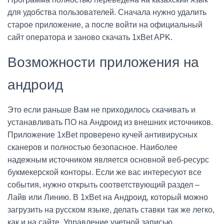
для удобства пользователей. Сначала нужно удалить
старое приложение, а после войти на официальный
сайт оператора и заново скачать 1xBet APK.
Возможности приложения на
андроид
Это если раньше Вам не приходилось скачивать и
устанавливать ПО на Андроид из внешних источников.
Приложение 1хBet проверено кучей антивирусных
сканеров и полностью безопасное. Наиболее
надежным источником является основной веб-ресурс
букмекерской конторы. Если же вас интересуют все
события, нужно открыть соответствующий раздел –
Лайв или Линию. В 1xBet на Андроид, который можно
загрузить на русском языке, делать ставки так же легко,
как и на сайте. Управление учетной записью,