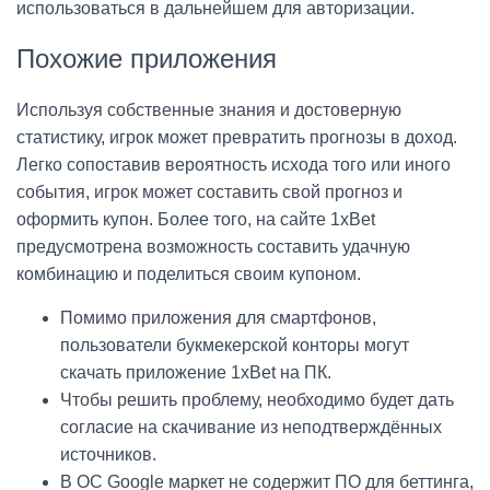
использоваться в дальнейшем для авторизации.
Похожие приложения
Используя собственные знания и достоверную
статистику, игрок может превратить прогнозы в доход.
Легко сопоставив вероятность исхода того или иного
события, игрок может составить свой прогноз и
оформить купон. Более того, на сайте 1xBet
предусмотрена возможность составить удачную
комбинацию и поделиться своим купоном.
Помимо приложения для смартфонов,
пользователи букмекерской конторы могут
скачать приложение 1xBet на ПК.
Чтобы решить проблему, необходимо будет дать
согласие на скачивание из неподтверждённых
источников.
В ОС Google маркет не содержит ПО для беттинга,