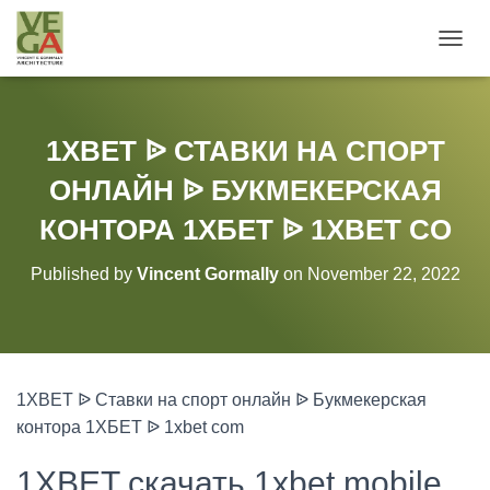
T
O
G
G
L
1XBET ᐉ СТАВКИ НА СПОРТ
E
N
ОНЛАЙН ᐉ БУКМЕКЕРСКАЯ
A
V
КОНТОРА 1ХБЕТ ᐉ 1XBET CO
I
G
Published by
Vincent Gormally
on
November 22, 2022
A
T
I
O
N
1XBET ᐉ Ставки на спорт онлайн ᐉ Букмекерская
контора 1ХБЕТ ᐉ 1xbet com
1XBET скачать 1xbet mobile