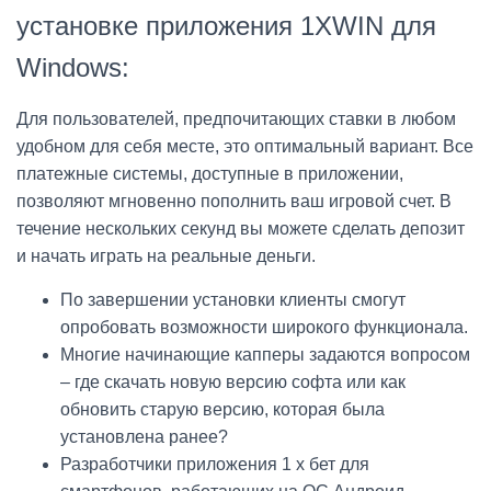
установке приложения 1XWIN для
Windows:
Для пользователей, предпочитающих ставки в любом
удобном для себя месте, это оптимальный вариант. Все
платежные системы, доступные в приложении,
позволяют мгновенно пополнить ваш игровой счет. В
течение нескольких секунд вы можете сделать депозит
и начать играть на реальные деньги.
По завершении установки клиенты смогут
опробовать возможности широкого функционала.
Многие начинающие капперы задаются вопросом
– где скачать новую версию софта или как
обновить старую версию, которая была
установлена ранее?
Разработчики приложения 1 х бет для