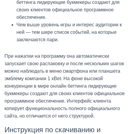
беттинга лидирующие букмекеры создают для
своих клиентов официальное программное
обеспечение.
Чем выше уровень игры и интерес аудитории к
ней — тем шире список событий, на которые
заключаются пари.
При нажатии на программу она автоматически
запускает свою распаковку и после нескольких шагов
можно наблюдать в меню смартфона или планшета
эмблему компании 1 xBet. На фоне высокой
конкуренции в мире онлайн беттинга лидирующие
букмекеры создают для своих клиентов официальное
программное обеспечение. Интерфейс клиента
копирует функциональность полного официального
сайта, но отличается от него структурой.
Инструкция по скачиванию и