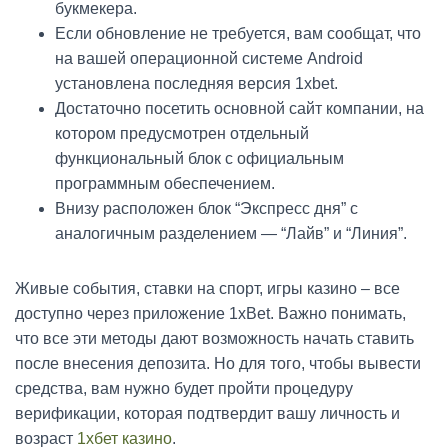
букмекера.
Если обновление не требуется, вам сообщат, что
на вашей операционной системе Android
установлена последняя версия 1xbet.
Достаточно посетить основной сайт компании, на
котором предусмотрен отдельный
функциональный блок с официальным
программным обеспечением.
Внизу расположен блок “Экспресс дня” с
аналогичным разделением — “Лайв” и “Линия”.
Живые события, ставки на спорт, игры казино – все
доступно через приложение 1xBet. Важно понимать,
что все эти методы дают возможность начать ставить
после внесения депозита. Но для того, чтобы вывести
средства, вам нужно будет пройти процедуру
верификации, которая подтвердит вашу личность и
возраст
1хбет казино
.