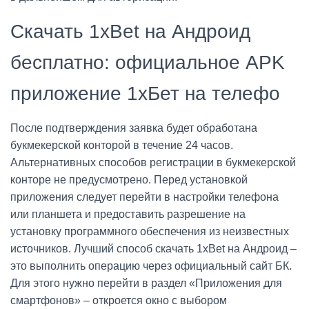
Скачать 1xBet на Андроид
бесплатно: официальное APK
приложение 1хБет на телефо
После подтверждения заявка будет обработана
букмекерской конторой в течение 24 часов.
Альтернативных способов регистрации в букмекерской
конторе не предусмотрено. Перед установкой
приложения следует перейти в настройки телефона
или планшета и предоставить разрешение на
установку программного обеспечения из неизвестных
источников. Лучший способ скачать 1xBet на Андроид –
это выполнить операцию через официальный сайт БК.
Для этого нужно перейти в раздел «Приложения для
смартфонов» – откроется окно с выбором