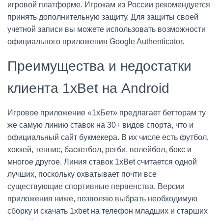
игровой платформе. Игрокам из России рекомендуется
принять дополнительную защиту. Для защиты своей
учетной записи вы можете использовать возможности
официального приложения Google Authenticator.
Преимущества и недостатки
клиента 1xBet на Android
Игровое приложение «1хБет» предлагает бетторам ту
же самую линию ставок на 30+ видов спорта, что и
официальный сайт букмекера. В их числе есть футбол,
хоккей, теннис, баскетбол, регби, волейбол, бокс и
многое другое. Линия ставок 1xBet считается одной
лучших, поскольку охватывает почти все
существующие спортивные первенства. Версии
приложения ниже, позволяю выбрать необходимую
сборку и скачать 1xbet на телефон младших и старших