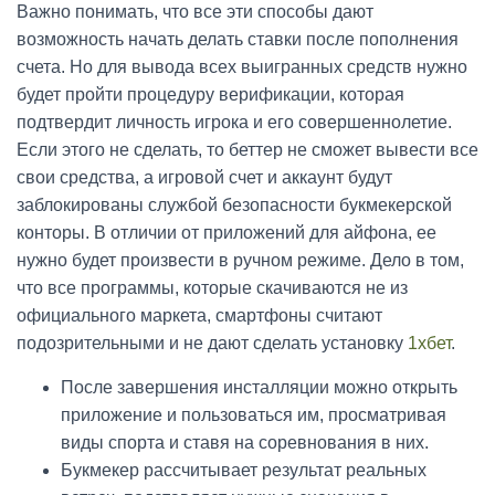
Важно понимать, что все эти способы дают
возможность начать делать ставки после пополнения
счета. Но для вывода всех выигранных средств нужно
будет пройти процедуру верификации, которая
подтвердит личность игрока и его совершеннолетие.
Если этого не сделать, то беттер не сможет вывести все
свои средства, а игровой счет и аккаунт будут
заблокированы службой безопасности букмекерской
конторы. В отличии от приложений для айфона, ее
нужно будет произвести в ручном режиме. Дело в том,
что все программы, которые скачиваются не из
официального маркета, смартфоны считают
подозрительными и не дают сделать установку
1хбет
.
После завершения инсталляции можно открыть
приложение и пользоваться им, просматривая
виды спорта и ставя на соревнования в них.
Букмекер рассчитывает результат реальных