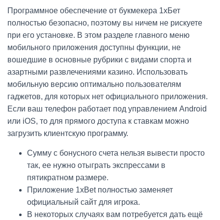
Программное обеспечение от букмекера 1хБет
полностью безопасно, поэтому вы ничем не рискуете
при его установке. В этом разделе главного меню
мобильного приложения доступны функции, не
вошедшие в основные рубрики с видами спорта и
азартными развлечениями казино. Использовать
мобильную версию оптимально пользователям
гаджетов, для которых нет официального приложения.
Если ваш телефон работает под управлением Android
или iOS, то для прямого доступа к ставкам можно
загрузить клиентскую программу.
Сумму с бонусного счета нельзя вывести просто
так, ее нужно отыграть экспрессами в
пятикратном размере.
Приложение 1xBet полностью заменяет
официальный сайт для игрока.
В некоторых случаях вам потребуется дать ещё