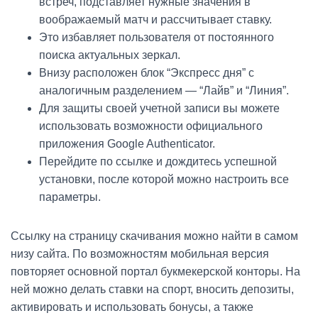
встреч, подставляет нужные значения в
воображаемый матч и рассчитывает ставку.
Это избавляет пользователя от постоянного
поиска актуальных зеркал.
Внизу расположен блок “Экспресс дня” с
аналогичным разделением — “Лайв” и “Линия”.
Для защиты своей учетной записи вы можете
использовать возможности официального
приложения Google Authenticator.
Перейдите по ссылке и дождитесь успешной
установки, после которой можно настроить все
параметры.
Ссылку на страницу скачивания можно найти в самом
низу сайта. По возможностям мобильная версия
повторяет основной портал букмекерской конторы. На
ней можно делать ставки на спорт, вносить депозиты,
активировать и использовать бонусы, а также