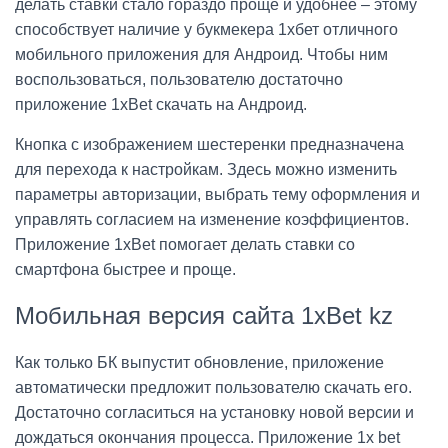
делать ставки стало гораздо проще и удобнее – этому
способствует наличие у букмекера 1хбет отличного
мобильного приложения для Андроид. Чтобы ним
воспользоваться, пользователю достаточно
приложение 1xBet скачать на Андроид.
Кнопка с изображением шестеренки предназначена
для перехода к настройкам. Здесь можно изменить
параметры авторизации, выбрать тему оформления и
управлять согласием на изменение коэффициентов.
Приложение 1xBet помогает делать ставки со
смартфона быстрее и проще.
Мобильная версия сайта 1xBet kz
Как только БК выпустит обновление, приложение
автоматически предложит пользователю скачать его.
Достаточно согласиться на установку новой версии и
дождаться окончания процесса. Приложение 1x bet