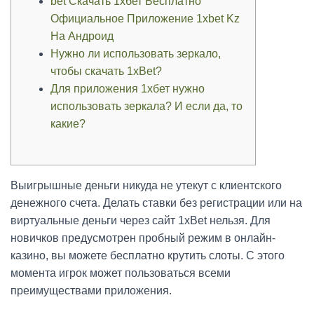
bet Скачать 1хбет Бесплатно
Официальное Приложение 1xbet Kz
На Андроид
Нужно ли использовать зеркало,
чтобы скачать 1xBet?
Для приложения 1xбет нужно
использовать зеркала? И если да, то
какие?
Выигрышные деньги никуда не утекут с клиентского
денежного счета. Делать ставки без регистрации или на
виртуальные деньги через сайт 1хBet нельзя. Для
новичков предусмотрен пробный режим в онлайн-
казино, вы можете бесплатно крутить слоты. С этого
момента игрок может пользоваться всеми
преимуществами приложения.