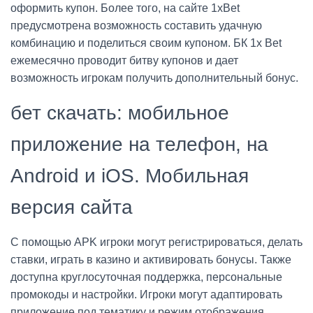
оформить купон. Более того, на сайте 1xBet
предусмотрена возможность составить удачную
комбинацию и поделиться своим купоном. БК 1x Bet
ежемесячно проводит битву купонов и дает
возможность игрокам получить дополнительный бонус.
бет скачать: мобильное
приложение на телефон, на
Android и iOS. Мобильная
версия сайта
С помощью APK игроки могут регистрироваться, делать
ставки, играть в казино и активировать бонусы. Также
доступна круглосуточная поддержка, персональные
промокоды и настройки. Игроки могут адаптировать
приложение под тематику и режим отображения