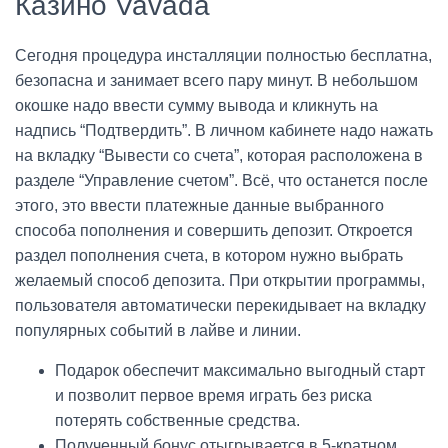
Казино Vavada
Сегодня процедура инсталляции полностью бесплатна,
безопасна и занимает всего пару минут. В небольшом
окошке надо ввести сумму вывода и кликнуть на
надпись “Подтвердить”. В личном кабинете надо нажать
на вкладку “Вывести со счета”, которая расположена в
разделе “Управление счетом”. Всё, что останется после
этого, это ввести платежные данные выбранного
способа пополнения и совершить депозит. Откроется
раздел пополнения счета, в котором нужно выбрать
желаемый способ депозита. При открытии программы,
пользователя автоматически перекидывает на вкладку
популярных событий в лайве и линии.
Подарок обеспечит максимально выгодный старт
и позволит первое время играть без риска
потерять собственные средства.
Полученный бонус отыгрывается в 5-кратном