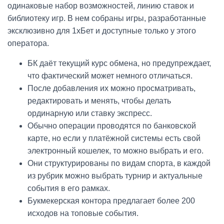
одинаковые набор возможностей, линию ставок и
библиотеку игр. В нем собраны игры, разработанные
эксклюзивно для 1хБет и доступные только у этого
оператора.
БК даёт текущий курс обмена, но предупреждает,
что фактический может немного отличаться.
После добавления их можно просматривать,
редактировать и менять, чтобы делать
ординарную или ставку экспресс.
Обычно операции проводятся по банковской
карте, но если у платёжной системы есть свой
электронный кошелек, то можно выбрать и его.
Они структурированы по видам спорта, в каждой
из рубрик можно выбрать турнир и актуальные
события в его рамках.
Букмекерская контора предлагает более 200
исходов на топовые события.