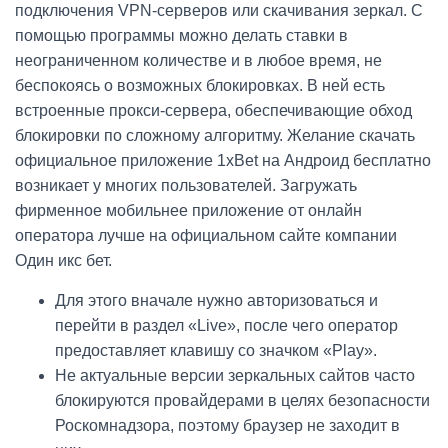
подключения VPN-серверов или скачивания зеркал. С
помощью программы можно делать ставки в
неограниченном количестве и в любое время, не
беспокоясь о возможных блокировках. В ней есть
встроенные прокси-сервера, обеспечивающие обход
блокировки по сложному алгоритму. Желание скачать
официальное приложение 1xBet на Андроид бесплатно
возникает у многих пользователей. Загружать
фирменное мобильнее приложение от онлайн
оператора лучше на официальном сайте компании
Один икс бет.
Для этого вначале нужно авторизоваться и
перейти в раздел «Live», после чего оператор
предоставляет клавишу со значком «Play».
Не актуальные версии зеркальных сайтов часто
блокируются провайдерами в целях безопасности
Роскомнадзора, поэтому браузер не заходит в