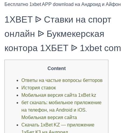
Бесплатно 1xbet APP download на Андроид и Айфон
1XBET ᐉ Ставки на спорт
онлайн ᐉ Букмекерская
контора 1ХБЕТ ᐉ 1xbet com
Content
Ответы на частые вопросы бетторов
История ставок
Мобильная версия сайта 1xBet kz
бет скачать: мобильное приложение
на телефон, на Android и iOS.
Мобильная версия сайта
Скачать 1xBet KZ — приложение
1хБет КЗ на Андроид