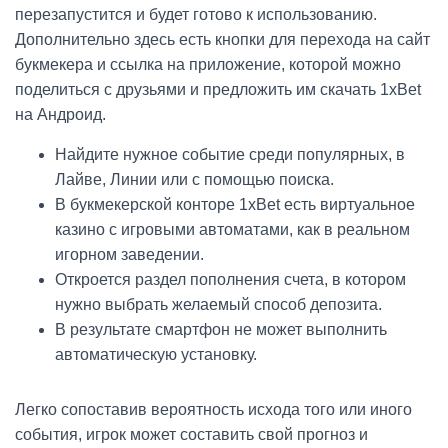
перезапустится и будет готово к использованию.
Дополнительно здесь есть кнопки для перехода на сайт
букмекера и ссылка на приложение, которой можно
поделиться с друзьями и предложить им скачать 1xBet
на Андроид.
Найдите нужное событие среди популярных, в
Лайве, Линии или с помощью поиска.
В букмекерской конторе 1xBet есть виртуальное
казино с игровыми автоматами, как в реальном
игорном заведении.
Откроется раздел пополнения счета, в котором
нужно выбрать желаемый способ депозита.
В результате смартфон не может выполнить
автоматическую установку.
Легко сопоставив вероятность исхода того или иного
события, игрок может составить свой прогноз и