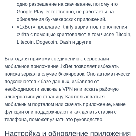
одно разрешение на скачивание, потому что
Google Play, естественно, не работает и на
обновления букмекерских приложений.
«1хБет» предлагает thirty вариантов пополнения
счёта с помощью криптовалют, в том числе Bitcoin,
Litecoin, Dogecoin, Dash и другие.
Благодаря прямому соединению с серверами
мобильное приложение 1xBet позволяет избежать
поиска зеркал в случае блокировок. Оно автоматически
подключается к базе данных, избавляя от
необходимости включать VPN или искать рабочую
альтернативную страницу. Как пользоваться
мобильным порталом или скачать приложение, какие
функции они поддерживают и как делать ставки с
телефона, поможет узнать это руководство.
Настройка и обновление приложения