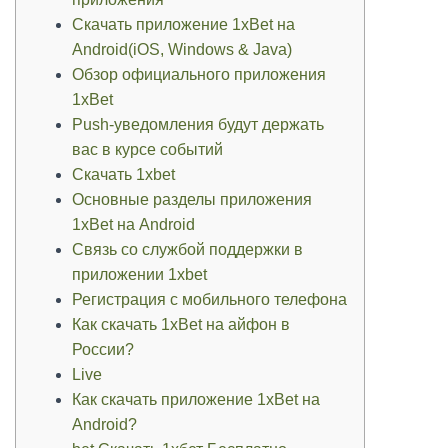
Скачать приложение 1xBet на
Android(iOS, Windows & Java)
Обзор официального приложения
1xBet
Push-уведомления будут держать
вас в курсе событий
Скачать 1xbet
Основные разделы приложения
1xBet на Android
Связь со службой поддержки в
приложении 1xbet
Регистрация с мобильного телефона
Как скачать 1xBet на айфон в
России?
Live
Как скачать приложение 1xBet на
Android?