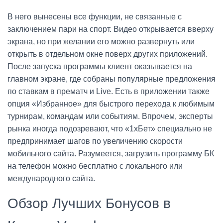
В него вынесены все функции, не связанные с
заключением пари на спорт. Видео открывается вверху
экрана, но при желании его можно развернуть или
открыть в отдельном окне поверх других приложений.
После запуска программы клиент оказывается на
главном экране, где собраны популярные предложения
по ставкам в прематч и Live. Есть в приложении также
опция «Избранное» для быстрого перехода к любимым
турнирам, командам или событиям. Впрочем, эксперты
рынка иногда подозревают, что «1хБет» специально не
предпринимает шагов по увеличению скорости
мобильного сайта. Разумеется, загрузить программу БК
на телефон можно бесплатно с локального или
международного сайта.
Обзор Лучших Бонусов в