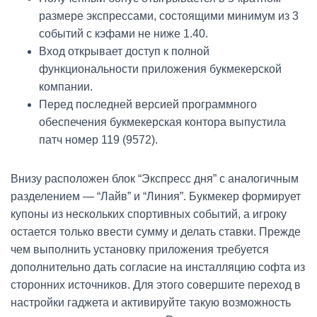
размере экспрессами, состоящими минимум из 3
событий с кэфами не ниже 1.40.
Вход открывает доступ к полной
функциональности приложения букмекерской
компании.
Перед последней версией программного
обеспечения букмекерская контора выпустила
патч номер 119 (9572).
Внизу расположен блок “Экспресс дня” с аналогичным
разделением — “Лайв” и “Линия”. Букмекер формирует
купоны из нескольких спортивных событий, а игроку
остается только ввести сумму и делать ставки. Прежде
чем выполнить установку приложения требуется
дополнительно дать согласие на инсталляцию софта из
сторонних источников. Для этого совершите переход в
настройки гаджета и активируйте такую возможность