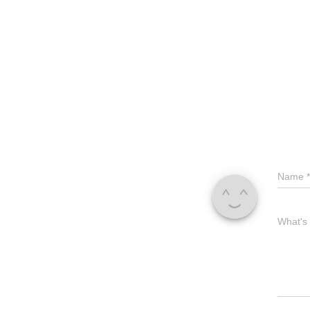
Name
*
What's