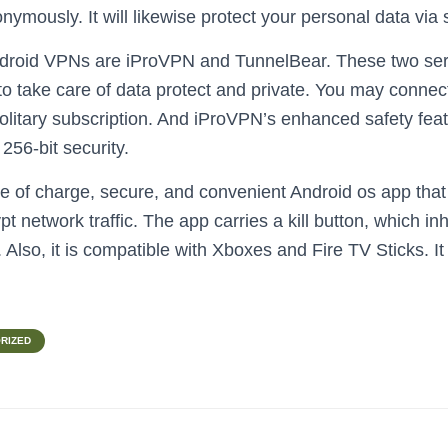
ymously. It will likewise protect your personal data via
Android VPNs are iProVPN and TunnelBear. These two se
 to take care of data protect and private. You may conne
olitary subscription. And iProVPN’s enhanced safety fea
256-bit security.
ee of charge, secure, and convenient Android os app tha
t network traffic. The app carries a kill button, which inhi
Also, it is compatible with Xboxes and Fire TV Sticks. It
RIZED