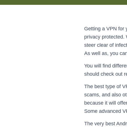
Getting a VPN for 
privacy protected.
steer clear of infe
As well as, you ca
You will find diffe
should check out r
The best type of V
scams, and also oth
because it will off
Some advanced VPNs
The very best Andr