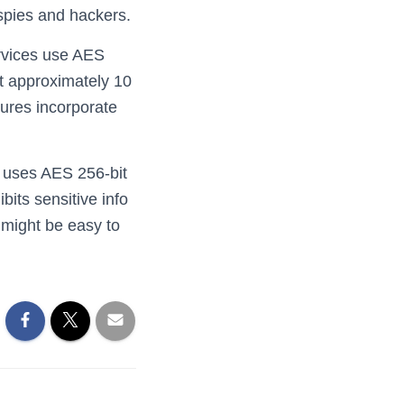
 spies and hackers.
rvices use AES
ct approximately 10
tures incorporate
t uses AES 256-bit
bits sensitive info
 might be easy to