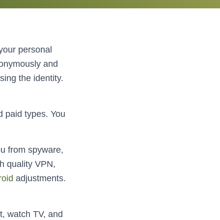
 your personal
anonymously and
ing the identity.
d paid types. You
you from spyware,
gh quality VPN,
roid
adjustments.
t, watch TV, and