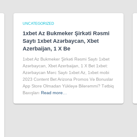
UNCATEGORIZED
1xbet Az Bukmeker Şirkəti Rəsmi
Saytı 1xbet Azərbaycan, Xbet
Azerbaijan, 1 X Be
1xbet Az Bukmeker Şirkəti Rəsmi Saytı 1xbet
Azərbaycan, Xbet Azerbaijan, 1 X Bet 1xbet:
Azərbaycan Mərc Saytı 1xbet Az, 1xbet mobi
2023 Content Bet Arizona Promos Və Bonuslar
App Store Olmadan Yükləyə Bilərəmmi? Tətbiq
Baxışları
Read more…