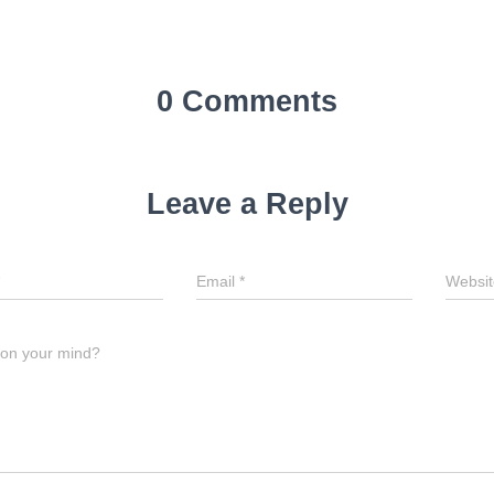
0 Comments
Leave a Reply
Email
*
Websit
 on your mind?