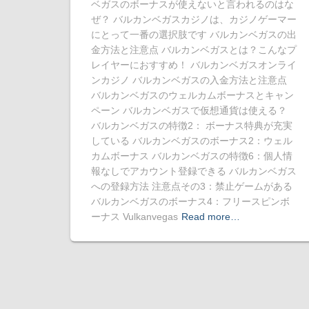
ベガスのボーナスが使えないと言われるのはな
ぜ？ バルカンベガスカジノは、カジノゲーマー
にとって一番の選択肢です バルカンベガスの出
金方法と注意点 バルカンベガスとは？こんなプ
レイヤーにおすすめ！ バルカンベガスオンライ
ンカジノ バルカンベガスの入金方法と注意点
バルカンベガスのウェルカムボーナスとキャン
ペーン バルカンベガスで仮想通貨は使える？
バルカンベガスの特徴2： ボーナス特典が充実
している バルカンベガスのボーナス2：ウェル
カムボーナス バルカンベガスの特徴6：個人情
報なしでアカウント登録できる バルカンベガス
への登録方法 注意点その3：禁止ゲームがある
バルカンベガスのボーナス4：フリースピンボ
ーナス Vulkanvegas
Read more…