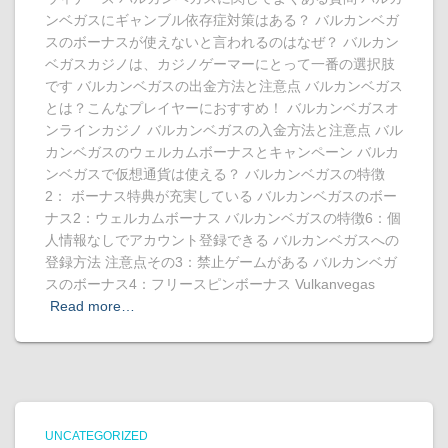
ンベガスにギャンブル依存症対策はある？ バルカンベガ
スのボーナスが使えないと言われるのはなぜ？ バルカン
ベガスカジノは、カジノゲーマーにとって一番の選択肢
です バルカンベガスの出金方法と注意点 バルカンベガス
とは？こんなプレイヤーにおすすめ！ バルカンベガスオ
ンラインカジノ バルカンベガスの入金方法と注意点 バル
カンベガスのウェルカムボーナスとキャンペーン バルカ
ンベガスで仮想通貨は使える？ バルカンベガスの特徴
2： ボーナス特典が充実している バルカンベガスのボー
ナス2：ウェルカムボーナス バルカンベガスの特徴6：個
人情報なしでアカウント登録できる バルカンベガスへの
登録方法 注意点その3：禁止ゲームがある バルカンベガ
スのボーナス4：フリースピンボーナス Vulkanvegas
Read more…
UNCATEGORIZED