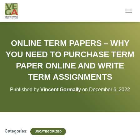
T
O
G
G
L
ONLINE TERM PAPERS – WHY
E
N
YOU NEED TO PURCHASE TERM
A
V
PAPER ONLINE AND WRITE
I
TERM ASSIGNMENTS
G
A
T
Published by
Vincent Gormally
on
December 6, 2022
I
O
N
Categories:
UNCATEGORIZED