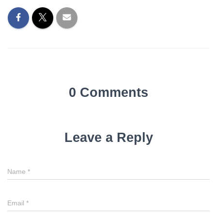
0 Comments
Leave a Reply
Name
*
Email
*