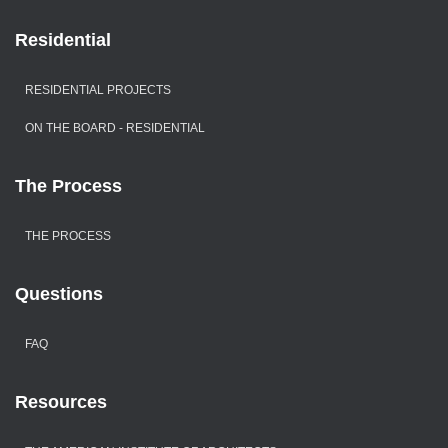
Residential
RESIDENTIAL PROJECTS
ON THE BOARD - RESIDENTIAL
The Process
THE PROCESS
Questions
FAQ
Resources