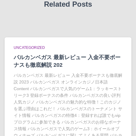
Related Posts
UNCATEGORIZED
バルカンベガス 最新レビュー 入金不要ボー
ナスも徹底解説 202
バルカンベガス 最新レビュー 入金不要ボーナスも徹底解
説 2023 バルカンベガス オンラインカジノ日本語
Content バルカンベガスで人気のゲーム1：ラッキースト
リーク3 登録ボーナスの条件 バルカンベガスの良い評判
人気カジノ バルカンベガスの魅力的な特徴！このカジノ
を選ぶ理由はこれだ！ バルカンベガスのトーナメント サ
イト情報 バルカンベガスの特徴4：登録すれば誰でもvip
プログラムに参加できる バルカンベガスのお得なボーナ
ス情報 バルカンベガスで人気のゲーム3：ホイールオブ
ウィナーズ バルカンベガスに関してよくある質問 バルカ