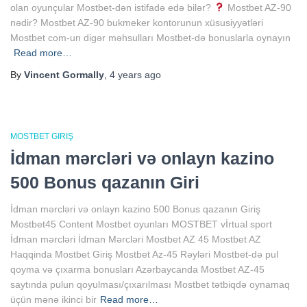
olan oyunçular Mostbet-dən istifadə edə bilər?
Mostbet AZ-90
nədir? Mostbet AZ-90 bukmeker kontorunun xüsusiyyətləri
Mostbet com-un digər məhsulları Mostbet-də bonuslarla oynayın
Read more…
By
Vincent Gormally
,
4 years
ago
MOSTBET GIRIŞ
İdman mərcləri və onlayn kazino
500 Bonus qazanın Giri
İdman mərcləri və onlayn kazino 500 Bonus qazanın Giriş
Mostbet45 Content Mostbet oyunları MOSTBET vİrtual sport
İdman mərcləri İdman Mərcləri Mostbet AZ 45 Mostbet AZ
Haqqinda Mostbet Giriş Mostbet Az-45 Rəyləri Mostbet-də pul
qoyma və çıxarma bonusları Azərbaycanda Mostbet AZ-45
saytında pulun qoyulması/çıxarılması Mostbet tətbiqdə oynamaq
üçün mənə ikinci bir
Read more…