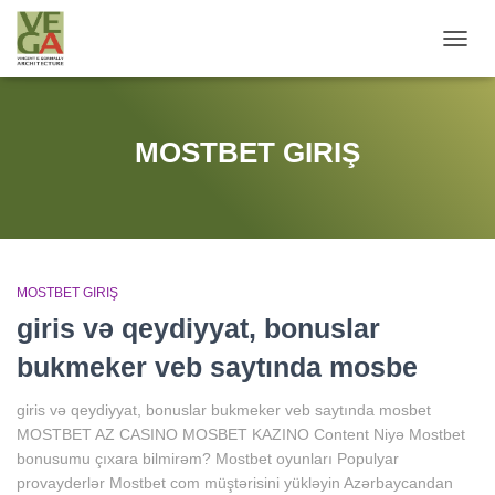
TOGG
NAVIG
MOSTBET GIRIŞ
MOSTBET GIRIŞ
giris və qeydiyyat, bonuslar
bukmeker veb saytında mosbe
giris və qeydiyyat, bonuslar bukmeker veb saytında mosbet
MOSTBET AZ CASINO MOSBET KAZINO Content Niyə Mostbet
bonusumu çıxara bilmirəm? Mostbet oyunları Populyar
provayderlər Mostbet com müştərisini yükləyin Azərbaycandan