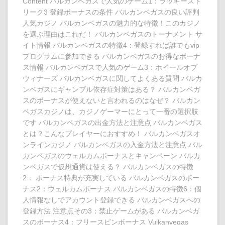
Content バルカンベガスで人気のゲーム1：ラッキースト
リーク3 登録ボーナスの条件 バルカンベガスの良い評判
人気カジノ バルカンベガスの魅力的な特徴！このカジノ
を選ぶ理由はこれだ！ バルカンベガスのトーナメント サ
イト情報 バルカンベガスの特徴4：登録すれば誰でもvip
プログラムに参加できる バルカンベガスのお得なボーナ
ス情報 バルカンベガスで人気のゲーム3：ホイールオブ
ウィナーズ バルカンベガスに関してよくある質問 バルカ
ンベガスにギャンブル依存症対策はある？ バルカンベガ
スのボーナスが使えないと言われるのはなぜ？ バルカン
ベガスカジノは、カジノゲーマーにとって一番の選択肢
です バルカンベガスの出金方法と注意点 バルカンベガス
とは？こんなプレイヤーにおすすめ！ バルカンベガスオ
ンラインカジノ バルカンベガスの入金方法と注意点 バル
カンベガスのウェルカムボーナスとキャンペーン バルカ
ンベガスで仮想通貨は使える？ バルカンベガスの特徴
2： ボーナス特典が充実している バルカンベガスのボー
ナス2：ウェルカムボーナス バルカンベガスの特徴6：個
人情報なしでアカウント登録できる バルカンベガスへの
登録方法 注意点その3：禁止ゲームがある バルカンベガ
スのボーナス4：フリースピンボーナス Vulkanvegas