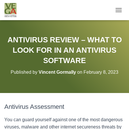
T
O
G
G
L
ANTIVIRUS REVIEW – WHAT TO
E
N
LOOK FOR IN AN ANTIVIRUS
A
V
SOFTWARE
I
G
Published by
Vincent Gormally
on
February 8, 2023
A
T
I
O
N
Antivirus Assessment
You can guard yourself against one of the most dangerous
viruses, malware and other internet secureness threats by