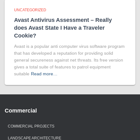
UNCATEGORIZED
Avast Antivirus Assessment – Really
does Avast State I Have a Traveler
Cookie?
Avast is a popular anti computer virus software program
that has developed a reputation for providing solid
general secureness against net threats. Its free version
gives a total suite of features to patrol equipment
suitable
Read more…
Commercial
COMMERCIAL PROJECTS
LANDSCAPE ARCHITECTURE