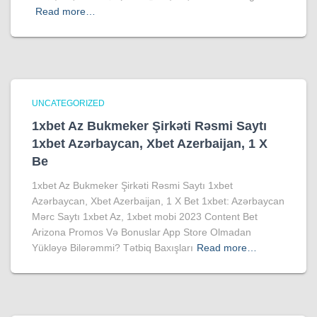
Read more…
UNCATEGORIZED
1xbet Az Bukmeker Şirkəti Rəsmi Saytı
1xbet Azərbaycan, Xbet Azerbaijan, 1 X
Be
1xbet Az Bukmeker Şirkəti Rəsmi Saytı 1xbet
Azərbaycan, Xbet Azerbaijan, 1 X Bet 1xbet: Azərbaycan
Mərc Saytı 1xbet Az, 1xbet mobi 2023 Content Bet
Arizona Promos Və Bonuslar App Store Olmadan
Yükləyə Bilərəmmi? Tətbiq Baxışları
Read more…