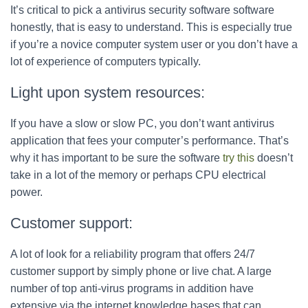
It’s critical to pick a antivirus security software software
honestly, that is easy to understand. This is especially true
if you’re a novice computer system user or you don’t have a
lot of experience of computers typically.
Light upon system resources:
If you have a slow or slow PC, you don’t want antivirus
application that fees your computer’s performance. That’s
why it has important to be sure the software
try this
doesn’t
take in a lot of the memory or perhaps CPU electrical
power.
Customer support:
A lot of look for a reliability program that offers 24/7
customer support by simply phone or live chat. A large
number of top anti-virus programs in addition have
extensive via the internet knowledge bases that can