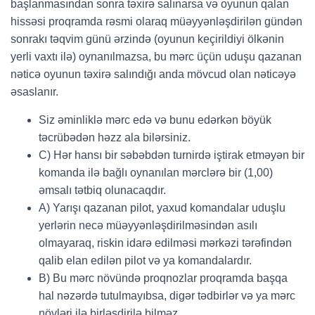
başlanmasından sonra təxirə salınarsa və oyunun qalan
hissəsi proqramda rəsmi olaraq müəyyənləşdirilən gündən
sonrakı təqvim günü ərzində (oyunun keçirildiyi ölkənin
yerli vaxtı ilə) oynanılmazsa, bu mərc üçün uduşu qazanan
nəticə oyunun təxirə salındığı anda mövcud olan nəticəyə
əsaslanır.
Siz əminliklə mərc edə və bunu edərkən böyük
təcrübədən həzz ala bilərsiniz.
C) Hər hansı bir səbəbdən turnirdə iştirak etməyən bir
komanda ilə bağlı oynanılan mərclərə bir (1,00)
əmsalı tətbiq olunacaqdır.
A) Yarışı qazanan pilot, yaxud komandalar uduşlu
yerlərin necə müəyyənləşdirilməsindən asılı
olmayaraq, riskin idarə edilməsi mərkəzi tərəfindən
qalib elan edilən pilot və ya komandalardır.
B) Bu mərc növündə proqnozlar proqramda başqa
hal nəzərdə tutulmayıbsa, digər tədbirlər və ya mərc
növləri ilə birləşdirilə bilməz.