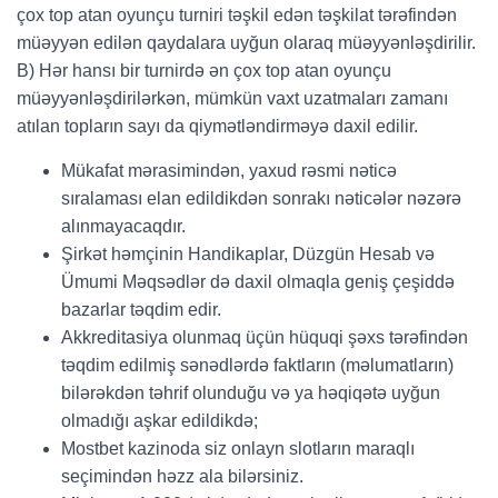
çox top atan oyunçu turniri təşkil edən təşkilat tərəfindən
müəyyən edilən qaydalara uyğun olaraq müəyyənləşdirilir.
B) Hər hansı bir turnirdə ən çox top atan oyunçu
müəyyənləşdirilərkən, mümkün vaxt uzatmaları zamanı
atılan topların sayı da qiymətləndirməyə daxil edilir.
Mükafat mərasimindən, yaxud rəsmi nəticə
sıralaması elan edildikdən sonrakı nəticələr nəzərə
alınmayacaqdır.
Şirkət həmçinin Handikaplar, Düzgün Hesab və
Ümumi Məqsədlər də daxil olmaqla geniş çeşiddə
bazarlar təqdim edir.
Akkreditasiya olunmaq üçün hüquqi şəxs tərəfindən
təqdim edilmiş sənədlərdə faktların (məlumatların)
bilərəkdən təhrif olunduğu və ya həqiqətə uyğun
olmadığı aşkar edildikdə;
Mostbet kazinoda siz onlayn slotların maraqlı
seçimindən həzz ala bilərsiniz.