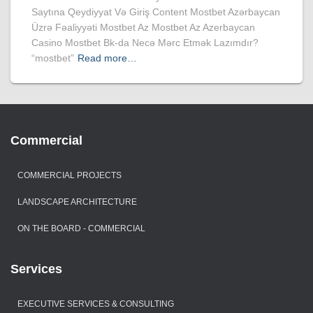
Saytına Qeydiyyat Və Giriş Content Mostbet Azərbaycan
Üzrə Fəaliyyəti Mostbet Az Mostbet Az Azerbaycan
Casino Mostbet Bk-da Necə Mərc Etmək Lazımdır?
“mostbet”
Read more…
Commercial
COMMERCIAL PROJECTS
LANDSCAPE ARCHITECTURE
ON THE BOARD - COMMERCIAL
Services
EXECUTIVE SERVICES & CONSULTING