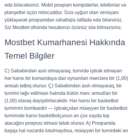
edə biləcəksiniz. Mobil proqram kompüterlər, telefonlar və
planşetlər üçün mövcuddur. Sizə uyğun olan versiyanı
yükləyərək proqramdan rahatlıqla istifadə edə bilərsiniz.
Siz Mostbet ofisində hesabınızı özünüz silə bilməzsiniz.
Mostbet Kumarhanesi Hakkında
Temel Bilgiler
C) Səbəbindən asılı olmayaraq, turnirdə iştirak etməyən
hər hansı bir komandaya dair oynanılan mərclərə bir (1,00)
əmsalı tətbiq olunur. Ç) Səbəbindən asılı olmayaraq, bir
turnirin ləğv edilməsi halında bütün mərc əmsalları bir
(1,00) olaraq dəyişdiriləcəkdir. Hər hansı bir basketbol
turnirinin bombardiri — iştirakçıdan müəyyən bir basketbol
turnirində hansı basketbolçunun ən çox sayda top
atacağını proqnoz etməsi tələb olunur. A) Proqramda
başqa hal nəzərdə tutulmayıbsa, müəyyən bir turnirdəki ən