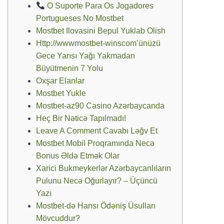
O Suporte Para Os Jogadores
Portugueses No Mostbet
Mostbet Ilovasini Bepul Yuklab Olish
Http://wwwmostbet-winscom’ünüzü
Gece Yarısı Yağı Yakmadan
Büyütmenin 7 Yolu
Oxşar Elanlar
Mostbet Yukle
Mostbet-az90 Casino Azərbaycanda
Heç Bir Nəticə Tapılmadı!
Leave A Comment Cavabı Ləğv Et
Mostbet Mobil Proqramında Necə
Bonus Əldə Etmək Olar
Xarici Bukmeykerlər Azərbaycanlıların
Pulunu Necə Oğurlayır? – Üçüncü
Yazı
Mostbet-də Hansı Ödəniş Üsulları
Mövcuddur?