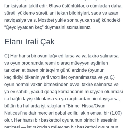
funksiyaları təklif edir. Əlavə üstünlüklər, o cümlədən daha
sürətli yükləmə sürəti, ani təkan bildirişləri, sadə və asan
naviqasiya və s. Mostbet yukle sonra yuxarı sağ küncdəki
“Qeydiyyatdan keç” düyməsini sıxmalısınız.
Elanı Irəli Çək
C) Hər hansı bir oyun ləğv edilərsə və ya təxirə salınarsa
və oyun proqramda rəsmi olaraq müəyyənləşdirilən
tarixdən etibarən bir təqvim günü ərzində (oyunun
keçirildiyi ölkənin yerli vaxtı ilə) oynanılmazsa və ya Ç)
oyun normal vaxtın bitməsindən əvvəl təxirə salınarsa və
ya ev sahibi, yaxud qonaq komandanın müəyyən olunması
ilə bağlı dəyişiklik olarsa və ya rəqiblərdən biri dəyişərsə,
bütün bu hallarda iştirakçıların “Birinci Hissə/Oyun
Nəticəsi”nə dair mərcləri qəbul edilir, lakin əmsal bir (1,00)
olur. Hər hansı bir basketbol oyununun birinci hissəsinin
nəticəsi — iştirakçıdan müəyyən bir basketbol oyununun