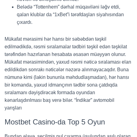
Belədə “Tottenhem” dərhal müqaviləni ləğv etdi,
qalan klublar da “1xBet”i tərəfdaşları siyahısından
çıxardı.
Mükafat mərasimi hər hansı bir səbəbdən təşkil
edilmədikdə, rəsmi sıralamalar tədbiri təşkil edən təşkilat
tərəfindən hazırlanan hesabata əsasən müəyyən olunur.
Mükafat mərasimindən, yaxud rəsmi nəticə sıralaması elan
edildikdən sonrakı nəticələr nəzərə alınmayacaqdır. Buna
nümunə kimi (lakin bununla məhdudlaşmadan), hər hansı
bir komanda, yaxud idmançının tədbir sona çatdıqda
sıralamanı dəyişdirəcək formada oyundan
kənarlaşdırılması baş verə bilər. “İndikar” avtomobil
yarışları
Mostbet Casino-da Top 5 Oyun
Bundan əlavə, seçilmiş pul çıxarma üsulundan asılı olaraq