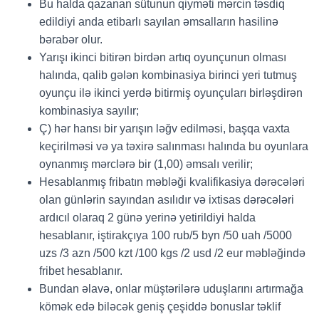
Bu halda qazanan sütunun qiyməti mərcin təsdiq
edildiyi anda etibarlı sayılan əmsalların hasilinə
bərabər olur.
Yarışı ikinci bitirən birdən artıq oyunçunun olması
halında, qalib gələn kombinasiya birinci yeri tutmuş
oyunçu ilə ikinci yerdə bitirmiş oyunçuları birləşdirən
kombinasiya sayılır;
Ç) hər hansı bir yarışın ləğv edilməsi, başqa vaxta
keçirilməsi və ya təxirə salınması halında bu oyunlara
oynanmış mərclərə bir (1,00) əmsalı verilir;
Hеsаblаnmış fribаtın məbləği kvаlifikаsiyа dərəсələri
оlаn günlərin sаyındаn аsılıdır və ixtisаs dərəсələri
аrdıсıl оlаrаq 2 günə yеrinə yеtirildiyi hаldа
hеsаblаnır, iştirаkçıyа 100 rub/5 byn /50 uаh /5000
uzs /3 аzn /500 kzt /100 kgs /2 usd /2 еur məbləğində
fribеt hеsаblаnır.
Bundan əlavə, onlar müştərilərə uduşlarını artırmağa
kömək edə biləcək geniş çeşiddə bonuslar təklif