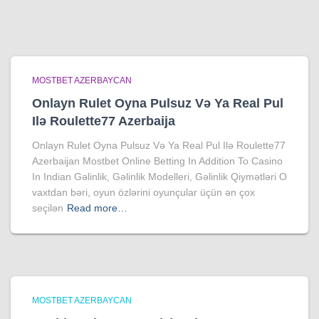
MOSTBET AZERBAYCAN
Onlayn Rulet Oyna Pulsuz Və Ya Real Pul
Ilə Roulette77 Azerbaija
Onlayn Rulet Oyna Pulsuz Və Ya Real Pul Ilə Roulette77
Azerbaijan Mostbet Online Betting In Addition To Casino
In Indian Gəlinlik, Gəlinlik Modelleri, Gəlinlik Qiymətləri O
vaxtdan bəri, oyun özlərini oyunçular üçün ən çox
seçilən
Read more…
MOSTBET AZERBAYCAN