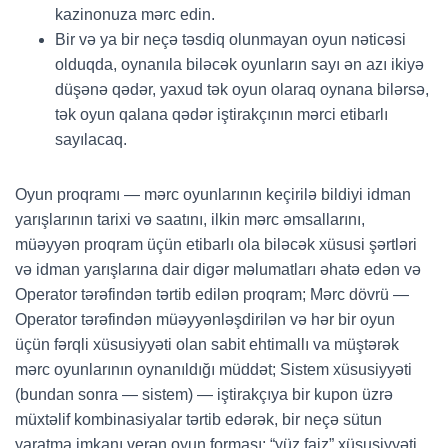
kazinonuza mərc edin.
Bir və ya bir neçə təsdiq olunmayan oyun nəticəsi
olduqda, oynanıla biləcək oyunların sayı ən azı ikiyə
düşənə qədər, yaxud tək oyun olaraq oynana bilərsə,
tək oyun qalana qədər iştirakçının mərci etibarlı
sayılacaq.
Oyun proqramı — mərc oyunlarının keçirilə bildiyi idman
yarışlarının tarixi və saatını, ilkin mərc əmsallarını,
müəyyən proqram üçün etibarlı ola biləcək xüsusi şərtləri
və idman yarışlarına dair digər məlumatları əhatə edən və
Operator tərəfindən tərtib edilən proqram; Mərc dövrü —
Operator tərəfindən müəyyənləşdirilən və hər bir oyun
üçün fərqli xüsusiyyəti olan sabit ehtimallı va müştərək
mərc oyunlarının oynanıldığı müddət; Sistem xüsusiyyəti
(bundan sonra — sistem) — iştirakçıya bir kupon üzrə
müxtəlif kombinasiyalar tərtib edərək, bir neçə sütun
yaratma imkanı verən oyun forması; “yüz faiz” xüsusiyyəti