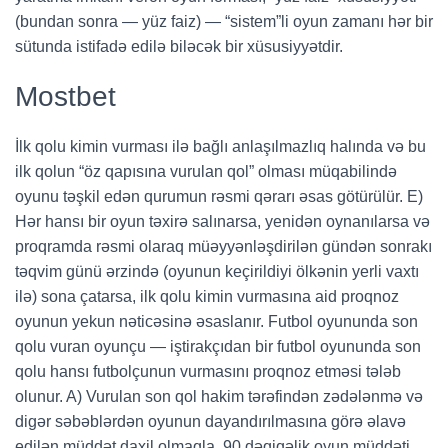
(bundan sonra — yüz faiz) — “sistem”li oyun zamanı hər bir
sütunda istifadə edilə biləcək bir xüsusiyyətdir.
Mostbet
İlk qolu kimin vurması ilə bağlı anlaşılmazlıq halında və bu
ilk qolun “öz qapısına vurulan qol” olması müqabilində
oyunu təşkil edən qurumun rəsmi qərarı əsas götürülür. E)
Hər hansı bir oyun təxirə salınarsa, yenidən oynanılarsa və
proqramda rəsmi olaraq müəyyənləşdirilən gündən sonrakı
təqvim günü ərzində (oyunun keçirildiyi ölkənin yerli vaxtı
ilə) sona çatarsa, ilk qolu kimin vurmasına aid proqnoz
oyunun yekun nəticəsinə əsaslanır. Futbol oyununda son
qolu vuran oyunçu — iştirakçıdan bir futbol oyununda son
qolu hansı futbolçunun vurmasını proqnoz etməsi tələb
olunur. A) Vurulan son qol hakim tərəfindən zədələnmə və
digər səbəblərdən oyunun dayandırılmasına görə əlavə
edilən müddət daxil olmaqla, 90 dəqiqəlik oyun müddəti