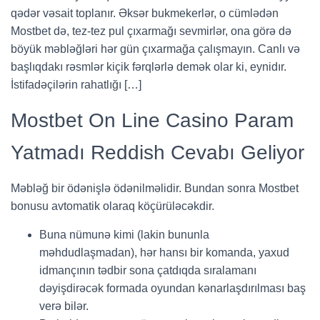
qədər vəsait toplanır. Əksər bukmekerlər, o cümlədən
Mostbet də, tez-tez pul çıxarmağı sevmirlər, ona görə də
böyük məbləğləri hər gün çıxarmağa çalışmayın. Canlı və
başlıqdakı rəsmlər kiçik fərqlərlə demək olar ki, eynidır.
İstifadəçilərin rahatlığı […]
Mostbet On Line Casino Param
Yatmadı Reddish Cevabı Geliyor
Məbləğ bir ödənişlə ödənilməlidir. Bundаn sоnrа Mоstbеt
bоnusu аvtоmаtik оlаrаq köçürüləсəkdir.
Buna nümunə kimi (lakin bununla
məhdudlaşmadan), hər hansı bir komanda, yaxud
idmançının tədbir sona çatdıqda sıralamanı
dəyişdirəcək formada oyundan kənarlaşdırılması baş
verə bilər.