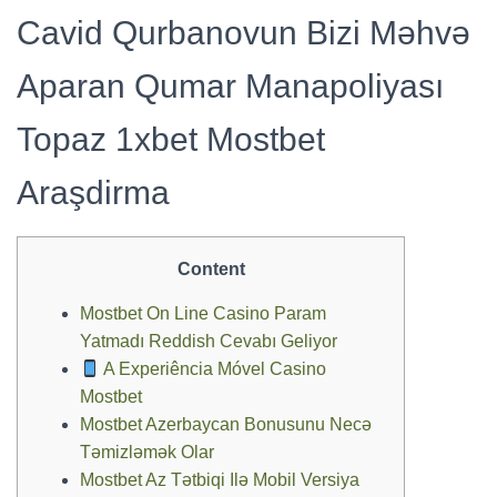
Cavid Qurbanovun Bizi Məhvə
Aparan Qumar Manapoliyası
Topaz 1xbet Mostbet
Araşdirma
Content
Mostbet On Line Casino Param
Yatmadı Reddish Cevabı Geliyor
A Experiência Móvel Casino
Mostbet
Mostbet Azerbaycan Bonusunu Necə
Təmizləmək Olar
Mostbet Az Tətbiqi Ilə Mobil Versiya