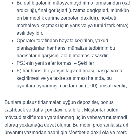
Bu qalib gələnin müəyyənləşdirilmə formasından (xal
ardıcıllığı, final görüşləri (uzatma dəqiqələri, mümkün
on bir metrlik cərimə zərbələri daxildir), növbəti
mərhələyə keçmək üçün yarış və ya turniri tərk etmə)
asılı deyildir.
Operator tərəfindən həyata keçirilən, yaxud
planlaşdırılan hər hansı mühafizə tədbirinin bu
hadisələrin qarşısını ala bilməməsi əsasdır.
PSJ-nin yeni səfər forması – Şəkillər
E) hər hansı bir yarışın ləğv edilməsi, başqa vaxta
keçirilməsi və ya təxirə salınması halında, bu
oyunlara oynanmış mərclərə bir (1,00) əmsalı verilir;
Bunlara pulsuz fırlanmalar, uyğun depozitlər, bonus
cashback və daha çox daxil ola bilər. Müştərilər bütün
mövcud təkliflərdən yararlanmaq üçün vebsaytı mütəmadi
olaraq yoxlamağa dəvət olunur. Bu mobil proqramla siz url
ünvanını yazmadan asanlıqla Mostbet-ə daxil ola və mərc