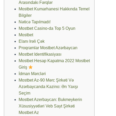
Arasındakı Fərqlər
Mostbet Kumarhanesi Hakkında Temel
Bilgiler
Nəticə Tapılmadı!
Mostbet Casino-da Top 5 Oyun
Mostbet
Elanı Irəli Çək
Proqramlar Mostbet Azərbaycan
Mostbet Identifikasiyası
Mostbet Hesap Kapatma 2022 Mostbet
Giriş
İdman Mərcləri
Mostbet Az-90 Mərc Şirkəti Və
Azərbaycanda Kazino: Ən Yaxşı
Seçim
Mostbet Azerbaycan: Bukmeykerin
Xüsusiyyətləri Veb Sayt Şirkəti
Mostbet Az