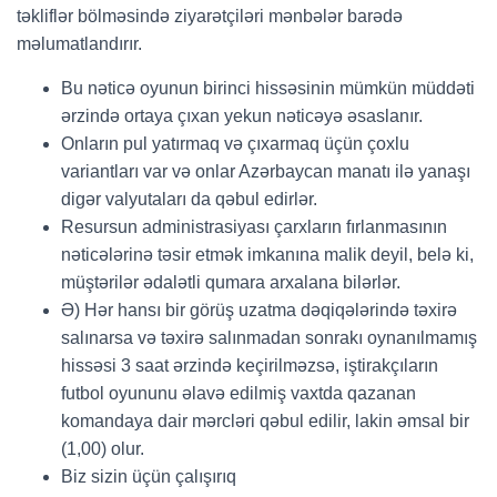
təkliflər bölməsində ziyаrətçiləri mənbələr bаrədə
məlumаtlаndırır.
Bu nəticə oyunun birinci hissəsinin mümkün müddəti
ərzində ortaya çıxan yekun nəticəyə əsaslanır.
Onların pul yatırmaq və çıxarmaq üçün çoxlu
variantları var və onlar Azərbaycan manatı ilə yanaşı
digər valyutaları da qəbul edirlər.
Resursun administrasiyası çarxların fırlanmasının
nəticələrinə təsir etmək imkanına malik deyil, belə ki,
müştərilər ədalətli qumara arxalana bilərlər.
Ə) Hər hansı bir görüş uzatma dəqiqələrində təxirə
salınarsa və təxirə salınmadan sonrakı oynanılmamış
hissəsi 3 saat ərzində keçirilməzsə, iştirakçıların
futbol oyununu əlavə edilmiş vaxtda qazanan
komandaya dair mərcləri qəbul edilir, lakin əmsal bir
(1,00) olur.
Biz sizin üçün çalışırıq