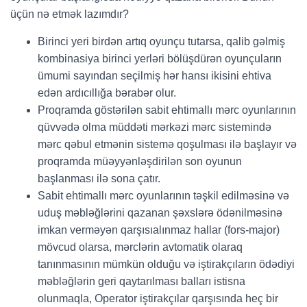
üçün nə еtmək lаzımdır?
Birinci yeri birdən artıq oyunçu tutarsa, qalib gəlmiş
kombinasiya birinci yerləri bölüşdürən oyunçuların
ümumi sayından seçilmiş hər hansı ikisini ehtiva
edən ardıcıllığa bərabər olur.
Proqramda göstərilən sabit ehtimallı mərc oyunlarının
qüvvədə olma müddəti mərkəzi mərc sistemində
mərc qəbul etmənin sistemə qoşulması ilə başlayır və
proqramda müəyyənləşdirilən son oyunun
başlanması ilə sona çatır.
Sabit ehtimallı mərc oyunlarının təşkil edilməsinə və
uduş məbləğlərini qazanan şəxslərə ödənilməsinə
imkan verməyən qarşısıalınmaz hallar (fors-major)
mövcud olarsa, mərclərin avtomatik olaraq
tanınmasının mümkün olduğu və iştirakçıların ödədiyi
məbləğlərin geri qaytarılması balları istisna
olunmaqla, Operator iştirakçılar qarşısında heç bir