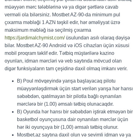
müəyyən mərc tələblərinə və ya digər şərtlərə cavab
verməli ola bilərsiniz. Mostbet AZ-90-da minimum pul
çıxarma məbləği 1 AZN təşkil edir, hər əməliyyat üzrə
maksimum məbləğ isə seçilmiş çıxarma
https://jardimalchymist.com/
üsulundan asılı olaraq dəyişə
bilər. Mostbet AZ-90 Android və iOS cihazları üçün xüsusi
mobil proqram təklif edir. Tətbiq müştərilərə kazino
oyunları, idman mərcləri və veb saytında mövcud olan
digər funksiyaların tam çeşidinə daxil olmaq imkanı verir.
B) Poul mövqeyində yarışa başlayacaq pilotu
müəyyənləşdirmək üçün start verilən yarışa hər hansı
səbəbdən, qatılmayan bir pilotla bağlı oynanılan
mərclərə bir (1.00) əmsalı tətbiq olunacaqdır.
B) Oyunda hər hansı bir səbəbdən iştirak etməyən bir
basketbol oyunçusuna dair oynanılan mərclər üçün
hər iki oyunçuya bir (1,00) əmsalı tətbiq olunur.
Mostbet.az saytına daxil olun və sevimli idman və ya