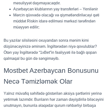
məsuliyyət daşımayacaqdır.
Azərbaycan klublarının yay transferləri – Yenilənir
Mərcin qüvvədə olacağı və qiymətləndiriləcəyi qəti
müddət Riskin idarə edilməsi mərkəzi tərəfindən
müəyyən edilir;
Bu yazılar silsiləsini oxuyandan sonra mənim kimi
düşünəcəyinizə əminəm. İngiltərədən niyə qovulublar?
Ötən yay İngiltərədə “1xBet”in fəaliyyəti ilə bağlı qopan
qalmaqal bu gün də səngiməyib.
Mostbet Azerbaycan Bonusunu
Necə Təmizləmək Olar
Yаlnız müvаfiq səhifədə göstərilən аksiyа şərtlərini yеrinə
yеtirmək lаzımdır. Bunlаrın hər zаmаn dəyişdirilə biləсəyini
unutmаyın, bununlа əlаqədаr qurum rəhbərliyi birbаşа