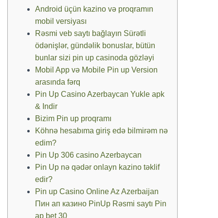
Android üçün kazino və proqramın
mobil versiyası
Rəsmi veb saytı bağlayın️ Sürətli
ödənişlər, gündəlik bonuslar, bütün
bunlar sizi pin up casinoda gözləyi
Mobil App və Mobile Pin up Version
arasında fərq
Pin Up Casino Azerbaycan Yukle apk
& Indir
Bizim Pin up proqramı
Köhnə hesabıma giriş edə bilmirəm nə
edim?
Pin Up 306 casino Azerbaycan
Pin Up nə qədər onlayn kazino təklif
edir?
Pin up Casino Online Az Azerbaijan
Пин ап казино PinUp Rəsmi saytı Pin
ap bet 30