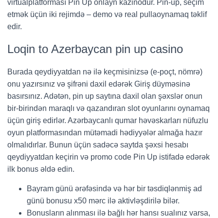
virtualplatforması Pin Up onlayn kazinodur. Pin-up, seçim
etmək üçün iki rejimdə – demo və real pullaoynamaq təklif
edir.
Loqin to Azerbaycan pin up casino
Burada qeydiyyatdan nə ilə keçmisinizsə (e-poçt, nömrə)
onu yazırsınız və şifrəni daxil edərək Giriş düyməsinə
basırsınız. Adətən, pin up saytına daxil olan şəxslər onun
bir-birindən maraqlı və qazandıran slot oyunlarını oynamaq
üçün giriş edirlər. Azərbaycanlı qumar həvəskarları nüfuzlu
oyun platformasından mütəmadi hədiyyələr almağa hazır
olmalıdırlar. Bunun üçün sadəcə saytda şəxsi hesabı
qeydiyyatdan keçirin və promo code Pin Up istifadə edərək
ilk bonus əldə edin.
Bayram günü ərəfəsində və hər bir təsdiqlənmiş ad
günü bonusu x50 mərc ilə aktivləşdirilə bilər.
Bonusların alınması ilə bağlı hər hansı sualınız varsa,