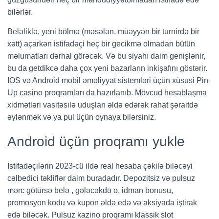
bilərlər.
Beləliklə, yeni bölmə (məsələn, müəyyən bir turnirdə bir
xətt) açarkən istifadəçi heç bir gecikmə olmadan bütün
məlumatları dərhal görəcək. Və bu siyahı daim genişlənir,
bu da getdikcə daha çox yeni bazarların inkişafını göstərir.
IOS və Android mobil əməliyyat sistemləri üçün xüsusi Pin-
Up casino proqramları da hazırlanıb. Mövcud hesablaşma
xidmətləri vasitəsilə uduşları əldə edərək rahat şəraitdə
əylənmək və ya pul üçün oynaya bilərsiniz.
Android üçün proqramı yukle
İstifadəçilərin 2023-cü ildə real hesaba çəkilə biləcəyi
cəlbedici təkliflər daim buradadır. Depozitsiz və pulsuz
mərc götürsə belə , gələcəkdə o, idman bonusu,
promosyon kodu və kupon əldə edə və aksiyada iştirak
edə biləcək. Pulsuz kazino proqramı klassik slot