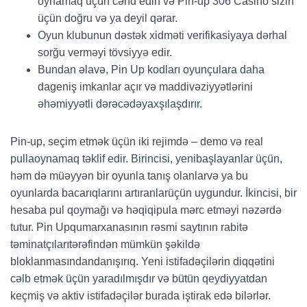
oynamaq üçün cəhd edin və Pin-up 306 Casino sizin
üçün doğru və ya deyil qərar.
Oyun klubunun dəstək xidməti verifikasiyaya dərhal
sorğu verməyi tövsiyyə edir.
Bundan əlavə, Pin Up kodları oyunçulara daha
dageniş imkanlar açır və maddivəziyyətlərini
əhəmiyyətli dərəcədəyaxşılaşdırır.
Pin-up, seçim etmək üçün iki rejimdə – demo və real
pullaoynamaq təklif edir. Birincisi, yenibaşlayanlar üçün,
həm də müəyyən bir oyunla tanış olanlarvə ya bu
oyunlarda bacarıqlarını artıranlarüçün uygundur. İkincisi, bir
hesaba pul qoymağı və həqiqipula mərc etməyi nəzərdə
tutur. Pin Upqumarxanasının rəsmi saytının rabitə
təminatçılarıtərəfindən mümkün şəkildə
bloklanmasındandanışırıq. Yeni istifadəçilərin diqqətini
cəlb etmək üçün yaradılmışdır və bütün qeydiyyatdan
keçmiş və aktiv istifadəçilər burada iştirak edə bilərlər.