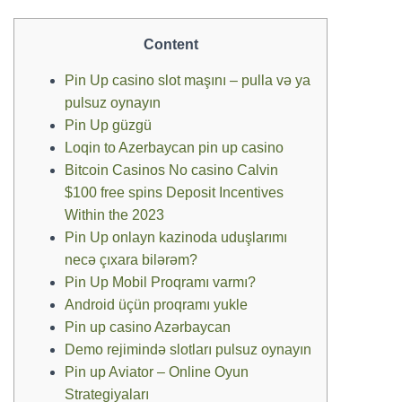
Content
Pin Up casino slot maşını – pulla və ya
pulsuz oynayın
Pin Up güzgü
Loqin to Azerbaycan pin up casino
Bitcoin Casinos No casino Calvin
$100 free spins Deposit Incentives
Within the 2023
Pin Up onlayn kazinoda uduşlarımı
necə çıxara bilərəm?
Pin Up Mobil Proqramı varmı?
Android üçün proqramı yukle
Pin up casino Azərbaycan
Demo rejimində slotları pulsuz oynayın
Pin up Aviator – Online Oyun
Strategiyaları