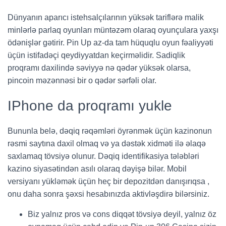
Dünyanın aparıcı istehsalçılarının yüksək tariflərə malik
minlərlə parlaq oyunları müntəzəm olaraq oyunçulara yaxşı
ödənişlər gətirir. Pin Up az-da tam hüquqlu oyun fəaliyyəti
üçün istifadəçi qeydiyyatdan keçirməlidir. Sadiqlik
proqramı daxilində səviyyə nə qədər yüksək olarsa,
pincoin məzənnəsi bir o qədər sərfəli olar.
IPhone da proqramı yukle
Bununla belə, dəqiq rəqəmləri öyrənmək üçün kazinonun
rəsmi saytına daxil olmaq və ya dəstək xidməti ilə əlaqə
saxlamaq tövsiyə olunur. Dəqiq identifikasiya tələbləri
kazino siyasətindən asılı olaraq dəyişə bilər. Mobil
versiyanı yükləmək üçün heç bir depozitdən danışırıqsa ,
onu daha sonra şəxsi hesabınızda aktivləşdirə bilərsiniz.
Biz yalnız pros və cons diqqət tövsiyə deyil, yalnız öz