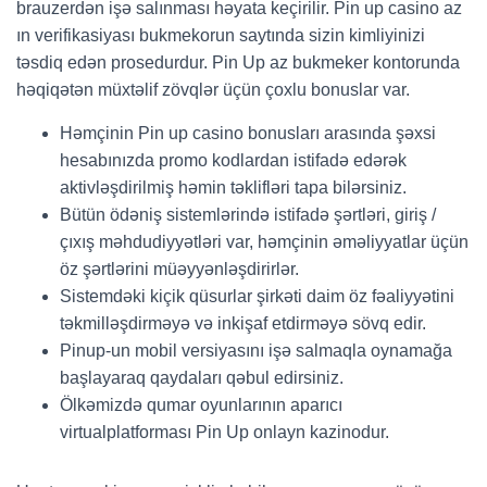
brauzerdən işə salınması həyata keçirilir. Pin up casino az
ın verifikasiyası bukmekorun saytında sizin kimliyinizi
təsdiq edən prosedurdur. Pin Up az bukmeker kontorunda
həqiqətən müxtəlif zövqlər üçün çoxlu bonuslar var.
Həmçinin Pin up casino bonusları arasında şəxsi
hesabınızda promo kodlardan istifadə edərək
aktivləşdirilmiş həmin təklifləri tapa bilərsiniz.
Bütün ödəniş sistemlərində istifadə şərtləri, giriş /
çıxış məhdudiyyətləri var, həmçinin əməliyyatlar üçün
öz şərtlərini müəyyənləşdirirlər.
Sistemdəki kiçik qüsurlar şirkəti daim öz fəaliyyətini
təkmilləşdirməyə və inkişaf etdirməyə sövq edir.
Pinup-un mobil versiyasını işə salmaqla oynamağa
başlayaraq qaydaları qəbul edirsiniz.
Ölkəmizdə qumar oyunlarının aparıcı
virtualplatforması Pin Up onlayn kazinodur.