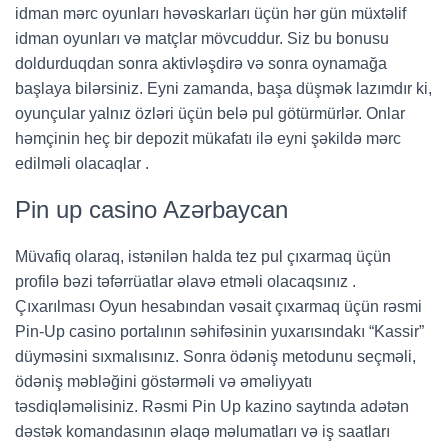
idman mərc oyunları həvəskarları üçün hər gün müxtəlif
idman oyunları və matçlar mövcuddur. Siz bu bonusu
doldurduqdan sonra aktivləşdirə və sonra oynamağa
başlaya bilərsiniz. Eyni zamanda, başa düşmək lazımdır ki,
oyunçular yalnız özləri üçün belə pul götürmürlər. Onlar
həmçinin heç bir depozit mükafatı ilə eyni şəkildə mərc
edilməli olacaqlar .
Pin up casino Azərbaycan
Müvafiq olaraq, istənilən halda tez pul çıxarmaq üçün
profilə bəzi təfərrüatlar əlavə etməli olacaqsınız .
Çıxarılması Oyun hesabından vəsait çıxarmaq üçün rəsmi
Pin-Up casino portalının səhifəsinin yuxarısındakı “Kassir”
düyməsini sıxmalısınız. Sonra ödəniş metodunu seçməli,
ödəniş məbləğini göstərməli və əməliyyatı
təsdiqləməlisiniz. Rəsmi Pin Up kazino saytında adətən
dəstək komandasının əlaqə məlumatları və iş saatları