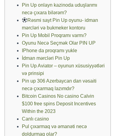
Pin Up onlayn kazinoda uduşlarımı
necə çıxara bilərəm?
Rəsmi sayt Pin Up oyunu- idman
mərcləri və bukmeker kontoru
Pin Up Mobil Proqramı varmı?
Oyunu Necə Seçmək Olar PIN UP
IPhone da proqramı yukle
İdman mərcləri Pin Up
Pin Up Aviator – oyunun xüsusiyyətləri
və prinsipi
Pin up 306 Azerbaycan dan vəsaiti
necə çıxarmaq lazımdır?
Bitcoin Casinos No casino Calvin
$100 free spins Deposit Incentives
Within the 2023
Canlı casino
Pul çıxarmaq və əmanəti necə
doldurmaq olar?