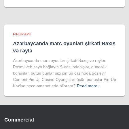
PINUP APK
Azərbaycanda mərc oyunları şirkəti Baxış
və rəylə
Azərbaycanda mərc oyunları şirkəti Baxış və rəylər
Rəsmi veb saytı bağlayın️ Sürətli ödənişlər, gündəlik
bonuslar, bütün bunlar sizi pin up casinoda gözləyir
Content Pin Up Casino Oyunçuları üçün bonuslar Pin-Up
Kazino necə əmanət edə bilərəm?
Read more…
Commercial