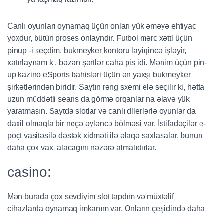
Canlı oyunları oynamaq üçün onları yükləməyə ehtiyac
yoxdur, bütün proses onlayndır. Futbol mərc xətti üçün
pinup -i seçdim, bukmeyker kontoru layiqincə işləyir,
xatırlayıram ki, bəzən şərtlər daha pis idi. Mənim üçün pin-
up kazino eSports bahisləri üçün ən yaxşı bukmeyker
şirkətlərindən biridir. Saytın rəng sxemi elə seçilir ki, hətta
uzun müddətli seans da görmə orqanlarına əlavə yük
yaratmasın. Saytda slotlar və canlı dilerlərlə oyunlar da
daxil olmaqla bir neçə əyləncə bölməsi var. İstifadəçilər e-
poçt vasitəsilə dəstək xidməti ilə əlaqə saxlasalar, bunun
daha çox vaxt alacağını nəzərə almalıdırlar.
casino:
Mən burada çox sevdiyim slot tapdım və müxtəlif
cihazlarda oynamaq imkanım var. Onların çeşidində daha