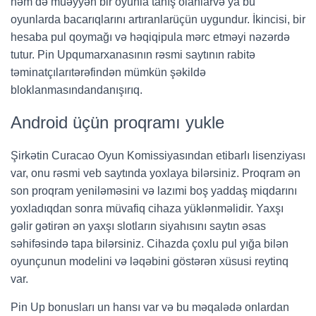
həm də müəyyən bir oyunla tanış olanlarvə ya bu
oyunlarda bacarıqlarını artıranlarüçün uygundur. İkincisi, bir
hesaba pul qoymağı və həqiqipula mərc etməyi nəzərdə
tutur. Pin Upqumarxanasının rəsmi saytının rabitə
təminatçılarıtərəfindən mümkün şəkildə
bloklanmasındandanışırıq.
Android üçün proqramı yukle
Şirkətin Curacao Oyun Komissiyasından etibarlı lisenziyası
var, onu rəsmi veb saytında yoxlaya bilərsiniz. Proqram ən
son proqram yeniləməsini və lazımi boş yaddaş miqdarını
yoxladıqdan sonra müvafiq cihaza yüklənməlidir. Yaxşı
gəlir gətirən ən yaxşı slotların siyahısını saytın əsas
səhifəsində tapa bilərsiniz. Cihazda çoxlu pul yığa bilən
oyunçunun modelini və ləqəbini göstərən xüsusi reytinq
var.
Pin Up bonusları un hansı var və bu məqalədə onlardan