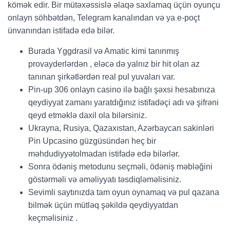
kömək edir. Bir mütəxəssislə əlaqə saxlamaq üçün oyunçu
onlayn söhbətdən, Telegram kanalından və ya e-poçt
ünvanından istifadə edə bilər.
Burada Yggdrasil və Amatic kimi tanınmış
provayderlərdən , eləcə də yalnız bir hit olan az
tanınan şirkətlərdən real pul yuvaları var.
Pin-up 306 onlayn casino ilə bağlı şəxsi hesabınıza
qeydiyyat zamanı yaratdığınız istifadəçi adı və şifrəni
qeyd etməklə daxil ola bilərsiniz.
Ukrayna, Rusiya, Qazaxıstan, Azərbaycan sakinləri
Pin Upcasino güzgüsündən heç bir
məhdudiyyətolmadan istifadə edə bilərlər.
Sonra ödəniş metodunu seçməli, ödəniş məbləğini
göstərməli və əməliyyatı təsdiqləməlisiniz.
Sevimli saytınızda tam oyun oynamaq və pul qazana
bilmək üçün mütləq şəkildə qeydiyyatdan
keçməlisiniz .