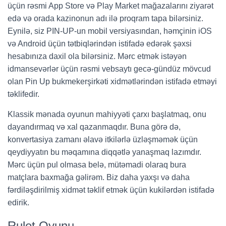
üçün rəsmi App Store və Play Market mağazalarını ziyarət
edə və orada kazinonun adı ilə proqram tapa bilərsiniz.
Eynilə, siz PIN-UP-un mobil versiyasından, həmçinin iOS
və Android üçün tətbiqlərindən istifadə edərək şəxsi
hesabınıza daxil ola bilərsiniz. Mərc etmək istəyən
idmansevərlər üçün rəsmi vebsaytı gecə-gündüz mövcud
olan Pin Up bukmekerşirkəti xidmətlərindən istifadə etməyi
təklifedir.
Klassik mənada oyunun mahiyyəti çarxı başlatmaq, onu
dayandırmaq və xal qazanmaqdır. Buna görə də,
konvertasiya zamanı əlavə itkilərlə üzləşməmək üçün
qeydiyyatın bu məqamına diqqətlə yanaşmaq lazımdır.
Mərc üçün pul olmasa belə, mütəmadi olaraq bura
matçlara baxmağa gəlirəm. Biz daha yaxşı və daha
fərdiləşdirilmiş xidmət təklif etmək üçün kukilərdən istifadə
edirik.
Rulet Oyunu