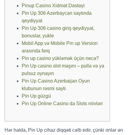
Pinup Casino Xidmət Dəstəyi
Pin Up 306 Azerbaycan saytında
qeydiyyat
Pin Up 306 casino giriş qeydiyyat,
bonuslar, yukle
Mobil App və Mobile Pin up Version
arasında fərq
Pin up casino yükləmək üçün necə?
Pin Up casino slot maşını – pulla və ya
pulsuz oynayın
Pin Up Casino Azerbaijan Oyun
klubunun rəsmi saytı
Pin Up güzgü
Pin Up Online Casino da Slots növləri
Hər halda, Pin Up cihaz diqqəti cəlb edir, çünki onlar ən