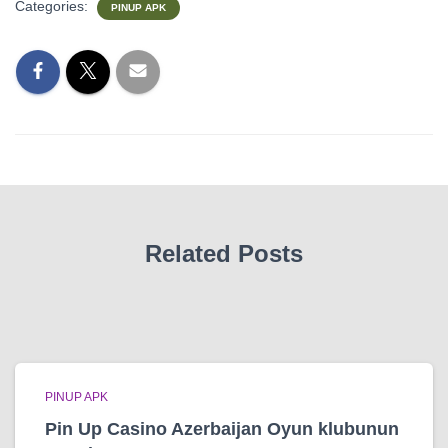
Categories:
PINUP APK
Related Posts
PINUP APK
Pin Up Casino Azerbaijan Oyun klubunun