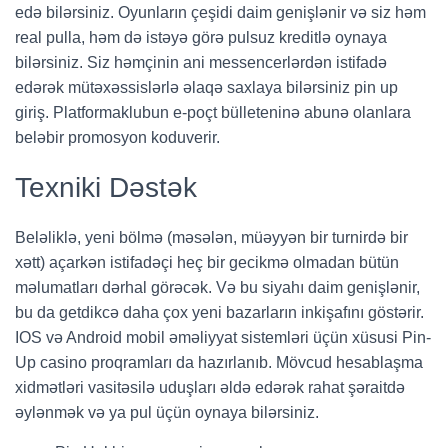
edə bilərsiniz. Oyunların çeşidi daim genişlənir və siz həm
real pulla, həm də istəyə görə pulsuz kreditlə oynaya
bilərsiniz. Siz həmçinin ani messencerlərdən istifadə
edərək mütəxəssislərlə əlaqə saxlaya bilərsiniz pin up
giriş. Platformaklubun e-poçt bülleteninə abunə olanlara
beləbir promosyon koduverir.
Texniki Dəstək
Beləliklə, yeni bölmə (məsələn, müəyyən bir turnirdə bir
xətt) açarkən istifadəçi heç bir gecikmə olmadan bütün
məlumatları dərhal görəcək. Və bu siyahı daim genişlənir,
bu da getdikcə daha çox yeni bazarların inkişafını göstərir.
IOS və Android mobil əməliyyat sistemləri üçün xüsusi Pin-
Up casino proqramları da hazırlanıb. Mövcud hesablaşma
xidmətləri vasitəsilə uduşları əldə edərək rahat şəraitdə
əylənmək və ya pul üçün oynaya bilərsiniz.