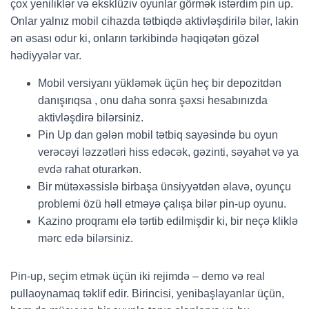
çox yeniliklər və eksklüziv oyunlar görmək istərdim pin up.
Onlar yalnız mobil cihazda tətbiqdə aktivləşdirilə bilər, lakin
ən əsası odur ki, onların tərkibində həqiqətən gözəl
hədiyyələr var.
Mobil versiyanı yükləmək üçün heç bir depozitdən
danışırıqsa , onu daha sonra şəxsi hesabınızda
aktivləşdirə bilərsiniz.
Pin Up dan gələn mobil tətbiq sayəsində bu oyun
verəcəyi ləzzətləri hiss edəcək, gəzinti, səyahət və ya
evdə rahat oturarkən.
Bir mütəxəssislə birbaşa ünsiyyətdən əlavə, oyunçu
problemi özü həll etməyə çalışa bilər pin-up oyunu.
Kazino proqramı elə tərtib edilmişdir ki, bir neçə kliklə
mərc edə bilərsiniz.
Pin-up, seçim etmək üçün iki rejimdə – demo və real
pullaoynamaq təklif edir. Birincisi, yenibaşlayanlar üçün,