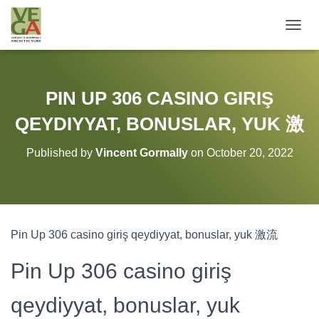
T
O
G
G
L
PIN UP 306 CASINO GIRIŞ
E
N
QEYDIYYAT, BONUSLAR, YUK 激
A
V
Published by
Vincent Gormally
on
October 20, 2022
I
G
A
T
I
O
Pin Up 306 casino giriş qeydiyyat, bonuslar, yuk 激流
N
Pin Up 306 casino giriş
qeydiyyat, bonuslar, yuk