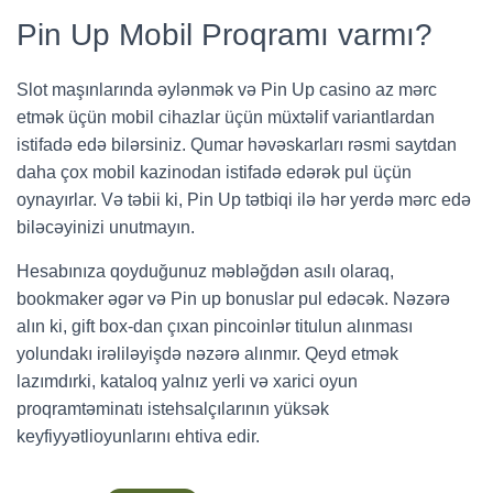
Pin Up Mobil Proqramı varmı?
Slot maşınlarında əylənmək və Pin Up casino az mərc
etmək üçün mobil cihazlar üçün müxtəlif variantlardan
istifadə edə bilərsiniz. Qumar həvəskarları rəsmi saytdan
daha çox mobil kazinodan istifadə edərək pul üçün
oynayırlar. Və təbii ki, Pin Up tətbiqi ilə hər yerdə mərc edə
biləcəyinizi unutmayın.
Hesabınıza qoyduğunuz məbləğdən asılı olaraq,
bookmaker əgər və Pin up bonuslar pul edəcək. Nəzərə
alın ki, gift box-dan çıxan pincoinlər titulun alınması
yolundakı irəliləyişdə nəzərə alınmır. Qeyd etmək
lazımdırki, kataloq yalnız yerli və xarici oyun
proqramtəminatı istehsalçılarının yüksək
keyfiyyətlioyunlarını ehtiva edir.