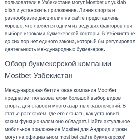
пользователи в Узбекистане могут Mostbet uz yuklab
olish и установить приложение. Линия спорта и
разнообразие дисциплин на сайте представлены
хорошо, что является одним из ведущих факторов при
выборе игроками букмекерской конторы. В Узбекистане
до сих пор нет единого закона, который бы регулировал
деятельность международных букмекеров.
Обзор букмекерской компании
Mostbet Узбекистан
Международная беттинговая компания Мостбет
предлагает пользователям большой выбор видов
спорта для ставок и много азартных развлечений. В
статье расскажем, где его скачать, как установить,
каким функционалом оно обладает. Найти актуальное
мобильное приложение Mostbet для Андроид игроки
могут на официальном most bet сайте букмекерской