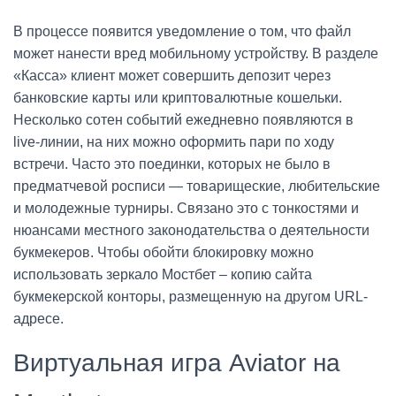
В процессе появится уведомление о том, что файл
может нанести вред мобильному устройству. В разделе
«Касса» клиент может совершить депозит через
банковские карты или криптовалютные кошельки.
Несколько сотен событий ежедневно появляются в
live-линии, на них можно оформить пари по ходу
встречи. Часто это поединки, которых не было в
предматчевой росписи — товарищеские, любительские
и молодежные турниры. Связано это с тонкостями и
нюансами местного законодательства о деятельности
букмекеров. Чтобы обойти блокировку можно
использовать зеркало Мостбет – копию сайта
букмекерской конторы, размещенную на другом URL-
адресе.
Виртуальная игра Aviator на