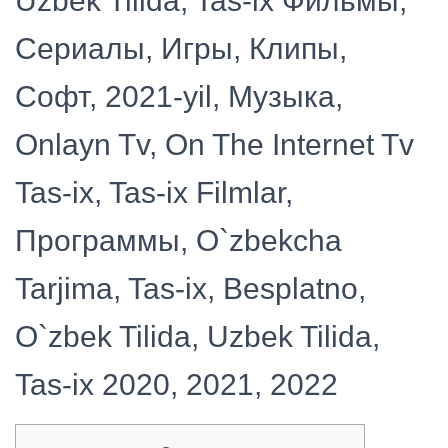
Uzbek Tilida, Tas-ix Фильмы,
Сериалы, Игры, Клипы,
Софт, 2021-yil, Музыка,
Onlayn Tv, On The Internet Tv
Tas-ix, Tas-ix Filmlar,
Программы, O`zbekcha
Tarjima, Tas-ix, Besplatno,
O`zbek Tilida, Uzbek Tilida,
Tas-ix 2020, 2021, 2022