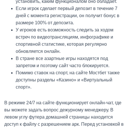
установить, каким функционалом оно обладает.
Если игрок сделает первый депозит в течение 7
дней с момента регистрации, он получит бонус в
размере 100% от депозита.
У игроков есть возможность следить за ходом
встреч по видеотрансляциям, инфографике и
спортивной статистике, которая регулярно
обновляется онлайн.
В стране все азартные игры находятся под
запретом и поэтому сайт часто блокируется.
Помимо ставок на спорт, на сайте Мостбет также
доступны разделы «Казино» и «Виртуальный
спорт».
В режиме 24/7 на сайте функционирует онлайн-чат, где
вы можете задать вопрос дежурному менеджеру. В
левом углу футера домашней страницы находится
доступ к файлу с разрешением арк. Перед установкой в