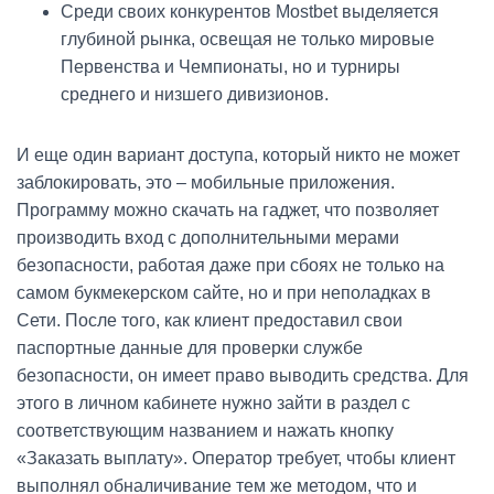
Среди своих конкурентов Mostbet выделяется
глубиной рынка, освещая не только мировые
Первенства и Чемпионаты, но и турниры
среднего и низшего дивизионов.
И еще один вариант доступа, который никто не может
заблокировать, это – мобильные приложения.
Программу можно скачать на гаджет, что позволяет
производить вход с дополнительными мерами
безопасности, работая даже при сбоях не только на
самом букмекерском сайте, но и при неполадках в
Сети. После того, как клиент предоставил свои
паспортные данные для проверки службе
безопасности, он имеет право выводить средства. Для
этого в личном кабинете нужно зайти в раздел с
соответствующим названием и нажать кнопку
«Заказать выплату». Оператор требует, чтобы клиент
выполнял обналичивание тем же методом, что и