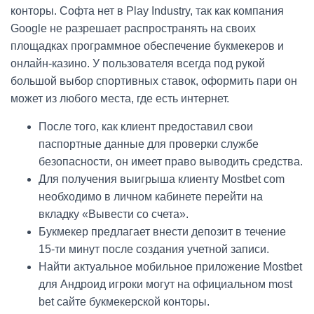
конторы. Софта нет в Play Industry, так как компания
Google не разрешает распространять на своих
площадках программное обеспечение букмекеров и
онлайн-казино. У пользователя всегда под рукой
большой выбор спортивных ставок, оформить пари он
может из любого места, где есть интернет.
После того, как клиент предоставил свои
паспортные данные для проверки службе
безопасности, он имеет право выводить средства.
Для получения выигрыша клиенту Mostbet com
необходимо в личном кабинете перейти на
вкладку «Вывести со счета».
Букмекер предлагает внести депозит в течение
15-ти минут после создания учетной записи.
Найти актуальное мобильное приложение Mostbet
для Андроид игроки могут на официальном most
bet сайте букмекерской конторы.