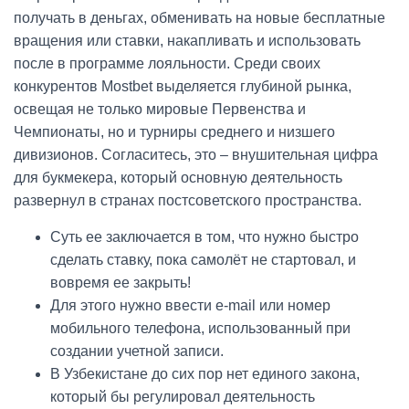
получать в деньгах, обменивать на новые бесплатные
вращения или ставки, накапливать и использовать
после в программе лояльности. Среди своих
конкурентов Mostbet выделяется глубиной рынка,
освещая не только мировые Первенства и
Чемпионаты, но и турниры среднего и низшего
дивизионов. Согласитесь, это – внушительная цифра
для букмекера, который основную деятельность
развернул в странах постсоветского пространства.
Суть ее заключается в том, что нужно быстро
сделать ставку, пока самолёт не стартовал, и
вовремя ее закрыть!
Для этого нужно ввести e-mail или номер
мобильного телефона, использованный при
создании учетной записи.
В Узбекистане до сих пор нет единого закона,
который бы регулировал деятельность