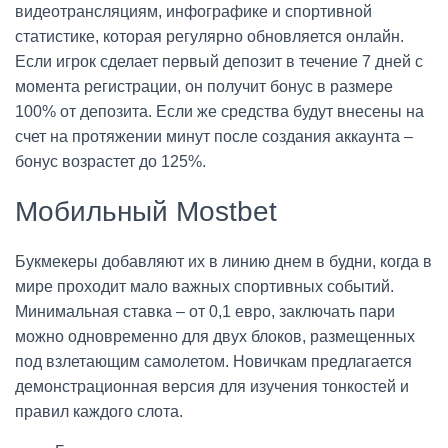
видеотрансляциям, инфографике и спортивной
статистике, которая регулярно обновляется онлайн.
Если игрок сделает первый депозит в течение 7 дней с
момента регистрации, он получит бонус в размере
100% от депозита. Если же средства будут внесены на
счет на протяжении минут после создания аккаунта –
бонус возрастет до 125%.
Мобильный Mostbet
Букмекеры добавляют их в линию днем в будни, когда в
мире проходит мало важных спортивных событий.
Минимальная ставка – от 0,1 евро, заключать пари
можно одновременно для двух блоков, размещенных
под взлетающим самолетом. Новичкам предлагается
демонстрационная версия для изучения тонкостей и
правил каждого слота.