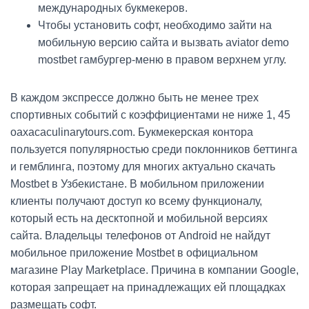
международных букмекеров.
Чтобы установить софт, необходимо зайти на
мобильную версию сайта и вызвать aviator demo
mostbet гамбургер-меню в правом верхнем углу.
В каждом экспрессе должно быть не менее трех
спортивных событий с коэффициентами не ниже 1, 45
oaxacaculinarytours.com. Букмекерская контора
пользуется популярностью среди поклонников беттинга
и гемблинга, поэтому для многих актуально скачать
Mostbet в Узбекистане. В мобильном приложении
клиенты получают доступ ко всему функционалу,
который есть на десктопной и мобильной версиях
сайта. Владельцы телефонов от Android не найдут
мобильное приложение Mostbet в официальном
магазине Play Marketplace. Причина в компании Google,
которая запрещает на принадлежащих ей площадках
размещать софт.