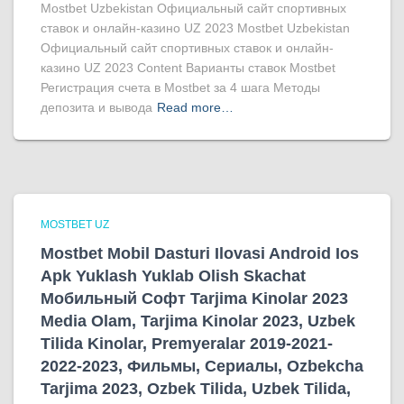
Mostbet Uzbekistan Официальный сайт спортивных
ставок и онлайн-казино UZ 2023 Mostbet Uzbekistan
Официальный сайт спортивных ставок и онлайн-
казино UZ 2023 Content Варианты ставок Mostbet
Регистрация счета в Mostbet за 4 шага Методы
депозита и вывода
Read more…
MOSTBET UZ
Mostbet Mobil Dasturi Ilovasi Android Ios
Apk Yuklash Yuklab Olish Skachat
Мобильный Софт Tarjima Kinolar 2023
Media Olam, Tarjima Kinolar 2023, Uzbek
Tilida Kinolar, Premyeralar 2019-2021-
2022-2023, Фильмы, Сериалы, Ozbekcha
Tarjima 2023, Ozbek Tilida, Uzbek Tilida,