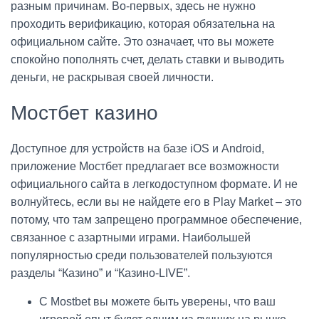
разным причинам. Во-первых, здесь не нужно
проходить верификацию, которая обязательна на
официальном сайте. Это означает, что вы можете
спокойно пополнять счет, делать ставки и выводить
деньги, не раскрывая своей личности.
Мостбет казино
Доступное для устройств на базе iOS и Android,
приложение Мостбет предлагает все возможности
официального сайта в легкодоступном формате. И не
волнуйтесь, если вы не найдете его в Play Market – это
потому, что там запрещено программное обеспечение,
связанное с азартными играми. Наибольшей
популярностью среди пользователей пользуются
разделы “Казино” и “Казино-LIVE”.
С Mostbet вы можете быть уверены, что ваш