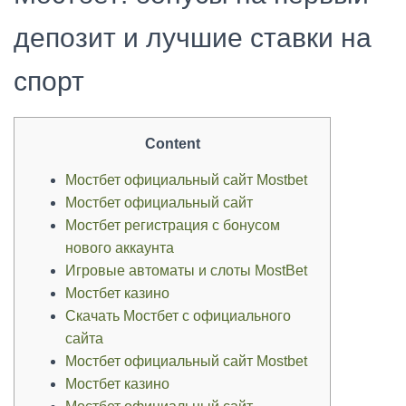
депозит и лучшие ставки на
спорт
Content
Мостбет официальный сайт Mostbet
Мостбет официальный сайт
Мостбет регистрация с бонусом
нового аккаунта
Игровые автоматы и слоты MostBet
Мостбет казино
Скачать Мостбет с официального
сайта
Мостбет официальный сайт Mostbet
Мостбет казино