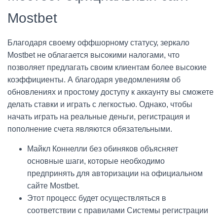
Mostbet
Благодаря своему оффшорному статусу, зеркало
Mostbet не облагается высокими налогами, что
позволяет предлагать своим клиентам более высокие
коэффициенты. А благодаря уведомлениям об
обновлениях и простому доступу к аккаунту вы сможете
делать ставки и играть с легкостью. Однако, чтобы
начать играть на реальные деньги, регистрация и
пополнение счета являются обязательными.
Майкл Коннелли без обиняков объясняет
основные шаги, которые необходимо
предпринять для авторизации на официальном
сайте Mostbet.
Этот процесс будет осуществляться в
соответствии с правилами Системы регистрации