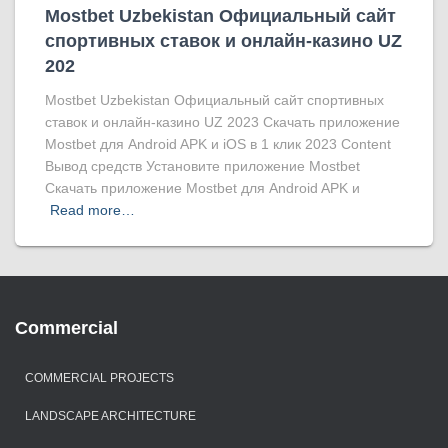
Mostbet Uzbekistan Официальный сайт
спортивных ставок и онлайн-казино UZ
202
Mostbet Uzbekistan Официальный сайт спортивных
ставок и онлайн-казино UZ 2023 Скачать приложение
Mostbet для Android APK и iOS в 1 клик 2023 Content
Вывод средств Установите приложение Mostbet
Скачать приложение Mostbet для Android APK и
Read more…
Commercial
COMMERCIAL PROJECTS
LANDSCAPE ARCHITECTURE