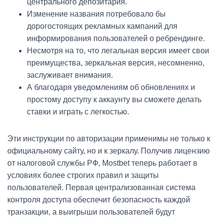
центрального депозитария.
Изменение названия потребовало бы
дорогостоящих рекламных кампаний для
информирования пользователей о ребрендинге.
Несмотря на то, что легальная версия имеет свои
преимущества, зеркальная версия, несомненно,
заслуживает внимания.
А благодаря уведомлениям об обновлениях и
простому доступу к аккаунту вы сможете делать
ставки и играть с легкостью.
Эти инструкции по авторизации применимы не только к
официальному сайту, но и к зеркалу. Получив лицензию
от налоговой службы РФ, Mostbet теперь работает в
условиях более строгих правил и защиты
пользователей. Первая централизованная система
контроля доступа обеспечит безопасность каждой
транзакции, а выигрыши пользователей будут