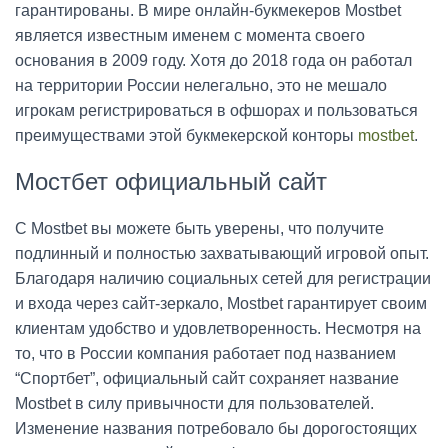
гарантированы. В мире онлайн-букмекеров Mostbet
является известным именем с момента своего
основания в 2009 году. Хотя до 2018 года он работал
на территории России нелегально, это не мешало
игрокам регистрироваться в офшорах и пользоваться
преимуществами этой букмекерской конторы
mostbet
.
Мостбет официальный сайт
С Mostbet вы можете быть уверены, что получите
подлинный и полностью захватывающий игровой опыт.
Благодаря наличию социальных сетей для регистрации
и входа через сайт-зеркало, Mostbet гарантирует своим
клиентам удобство и удовлетворенность. Несмотря на
то, что в России компания работает под названием
“Спортбет”, официальный сайт сохраняет название
Mostbet в силу привычности для пользователей.
Изменение названия потребовало бы дорогостоящих