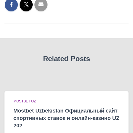
Related Posts
MOSTBET UZ
Mostbet Uzbekistan Официальный сайт
спортивных ставок и онлайн-казино UZ
202