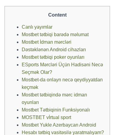
Content
Canlı yayımlar
Mostbet tətbiqi barədə məlumat
Mostbet İdman mərcləri
Dəstəklənən Android cihazları
Mostbet tətbiqi poker oyunları
ESports Mərcləri Üçün Hadisəni Necə
Seçmək Olar?
Mostbet-da onlayn necə qeydiyyatdan
keçmək
Mostbet tətbiqində mərc idman
oyunları
Mostbet Tətbiqinin Funksiyonalı
MOSTBET vİrtual sport
Mostbet Yukle Azerbaycan Android
Hesabı tətbiq vasitəsilə yaratmalıyam?