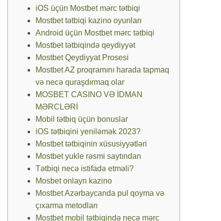
iOS üçün Mostbet mərc tətbiqi
Mostbet tətbiqi kazino oyunları
Android üçün Mostbet mərc tətbiqi
Mostbet tətbiqində qeydiyyət
Mostbet Qeydiyyat Prosesi
Mostbet AZ proqramını harada tapmaq
və necə quraşdırmaq olar
MOSBET CASINO VƏ İDMAN
MƏRCLƏRİ
Mobil tətbiq üçün bonuslar
iOS tətbiqini yeniləmək 2023?
Mostbet tətbiqinin xüsusiyyətləri
Mostbet yukle rəsmi saytından
Tətbiqi necə istifadə etməli?
Mosbet onlayn kazino
Mostbet Azərbaycanda pul qoyma və
çıxarma metodları
Mostbet mobil tətbiqində necə mərc