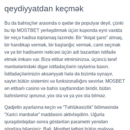
qeydiyyatdan keçmək
Bu da bahisçilər arasında o qədər də populyar deyil, çünki
bu tip MOSTBET yerləşdirmək üçün kuponda eyni vaxtda
bir neçə hadisə toplamaq lazımdır. Bir “ikiqat şans” almaq,
bir handikap vermək, bir başlanğıc vermək, cəmi seçmək
və ya bir hadisənin nəticəsi üçün adi bazardan istifadə
etmək imkanı var. Bizə etibar etmirsinizsə, üçüncü tərəf
mənbələrindəki digər istifadəçilərin rəylərinə baxın.
İstifadəçilərimizin əksəriyyəti hələ də bizimlə oynayır,
saytın bütün sistemini və funksionallığını sevirlər. MOSBET
ən etibarlı casino və bahis saytlarından biridir, bütün
bahisləriniz qorunur, yox ola və ya yox ola bilməz.
Qadjetin ayarlarına keçin və “Təhlükəsizlik” bölməsində
“Xarici mənbələr” maddəsini aktivləşdirin. Uğurla
quraşdırdıqdan sonra göstərilən parametri yenidən
söndürə bilərsiniz. Bəli, Mostbet tətbiqi bütün maliyyə