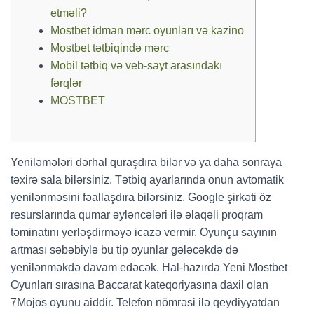
etməli?
Mostbet idman mərc oyunları və kazino
Mostbet tətbiqində mərc
Mobil tətbiq və veb-sayt arasındakı
fərqlər
MOSTBET
Yeniləmələri dərhal quraşdıra bilər və ya daha sonraya
təxirə sala bilərsiniz. Tətbiq ayarlarında onun avtomatik
yenilənməsini fəallaşdıra bilərsiniz. Google şirkəti öz
resurslarında qumar əyləncələri ilə əlaqəli proqram
təminatını yerləşdirməyə icazə vermir. Oyunçu sayının
artması səbəbiylə bu tip oyunlar gələcəkdə də
yenilənməkdə davam edəcək. Hal-hazırda Yeni Mostbet
Oyunları sırasına Baccarat kateqoriyasına daxil olan
7Mojos oyunu aiddir. Telefon nömrəsi ilə qeydiyyatdan