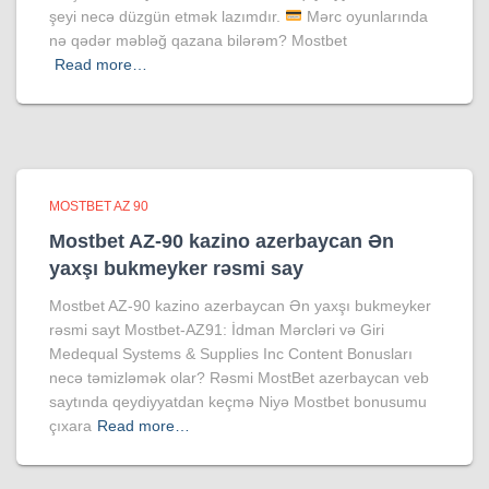
şeyi necə düzgün etmək lazımdır.
Mərc oyunlarında
nə qədər məbləğ qazana bilərəm? Mostbet
Read more…
MOSTBET AZ 90
Mostbet AZ-90 kazino azerbaycan Ən
yaxşı bukmeyker rəsmi say
Mostbet AZ-90 kazino azerbaycan Ən yaxşı bukmeyker
rəsmi sayt Mostbet-AZ91: İdman Mərcləri və Giri
Medequal Systems & Supplies Inc Content Bonusları
necə təmizləmək olar? Rəsmi MostBet azerbaycan veb
saytında qeydiyyatdan keçmə Niyə Mostbet bonusumu
çıxara
Read more…