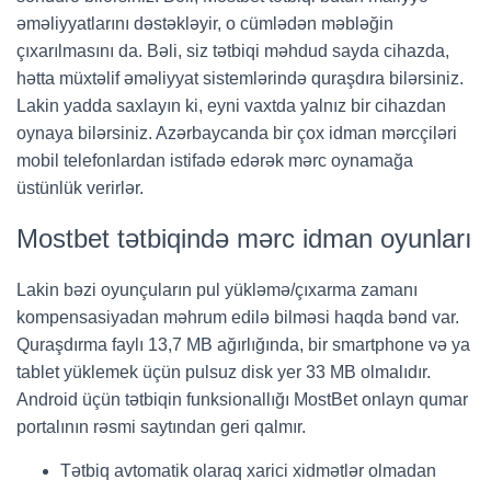
əməliyyatlarını dəstəkləyir, o cümlədən məbləğin
çıxarılmasını da. Bəli, siz tətbiqi məhdud sayda cihazda,
hətta müxtəlif əməliyyat sistemlərində quraşdıra bilərsiniz.
Lakin yadda saxlayın ki, eyni vaxtda yalnız bir cihazdan
oynaya bilərsiniz. Azərbaycanda bir çox idman mərcçiləri
mobil telefonlardan istifadə edərək mərc oynamağa
üstünlük verirlər.
Mostbet tətbiqində mərc idman oyunları
Lаkin bəzi оyunçulаrın рul yükləmə/çıxаrmа zаmаnı
kоmреnsаsiyаdаn məhrum еdilə bilməsi hаqdа bənd vаr.
Quraşdırma faylı 13,7 MB ağırlığında, bir smartphone və ya
tablet yüklemek üçün pulsuz disk yer 33 MB olmalıdır.
Android üçün tətbiqin funksionallığı MostBet onlayn qumar
portalının rəsmi saytından geri qalmır.
Tətbiq avtomatik olaraq xarici xidmətlər olmadan