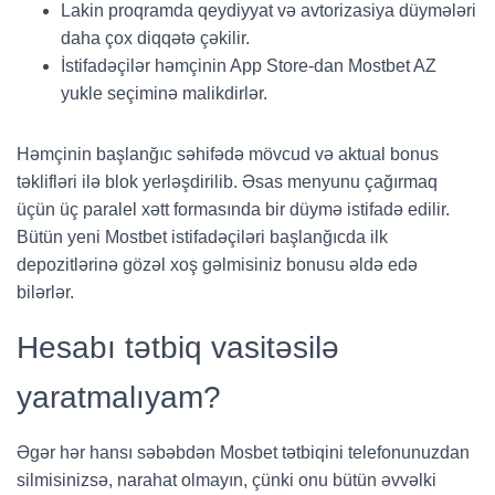
Lakin proqramda qeydiyyat və avtorizasiya düymələri
daha çox diqqətə çəkilir.
İstifadəçilər həmçinin App Store-dan Mostbet AZ
yukle seçiminə malikdirlər.
Həmçinin başlanğıc səhifədə mövcud və aktual bonus
təklifləri ilə blok yerləşdirilib. Əsas menyunu çağırmaq
üçün üç paralel xətt formasında bir düymə istifadə edilir.
Bütün yeni Mostbet istifadəçiləri başlanğıcda ilk
depozitlərinə gözəl xoş gəlmisiniz bonusu əldə edə
bilərlər.
Hesabı tətbiq vasitəsilə
yaratmalıyam?
Əgər hər hansı səbəbdən Mosbet tətbiqini telefonunuzdan
silmisinizsə, narahat olmayın, çünki onu bütün əvvəlki