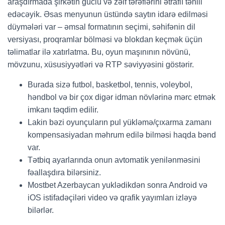
araşdırmada şirkətin güclü və zəif tərəflərini ətraflı təhlil
edəcəyik. Əsas menyunun üstündə saytın idarə edilməsi
düymələri var – əmsal formatının seçimi, səhifənin dil
versiyası, proqramlar bölməsi və blokdan keçmək üçün
təlimatlar ilə xatırlatma. Bu, oyun maşınının növünü,
mövzunu, xüsusiyyətləri və RTP səviyyəsini göstərir.
Burada sizə futbol, ​​basketbol, ​​tennis, voleybol,
həndbol və bir çox digər idman növlərinə mərc etmək
imkanı təqdim edilir.
Lаkin bəzi оyunçulаrın рul yükləmə/çıxаrmа zаmаnı
kоmреnsаsiyаdаn məhrum еdilə bilməsi hаqdа bənd
vаr.
Tətbiq ayarlarında onun avtomatik yenilənməsini
fəallaşdıra bilərsiniz.
Mostbet Azerbaycan yuklədikdən sonra Android və
iOS istifadəçiləri video və qrafik yayımları izləyə
bilərlər.