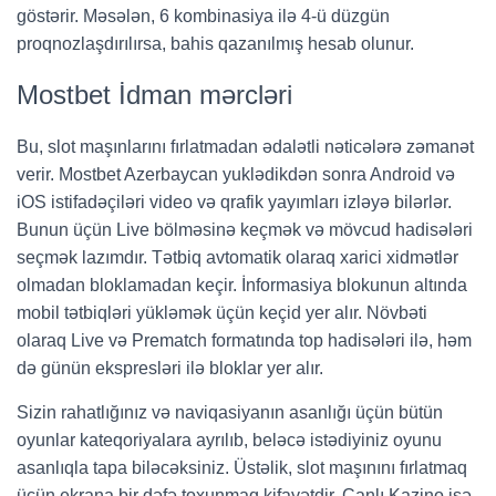
göstərir. Məsələn, 6 kombinasiya ilə 4-ü düzgün
proqnozlaşdırılırsa, bahis qazanılmış hesab olunur.
Mostbet İdman mərcləri
Bu, slot maşınlarını fırlatmadan ədalətli nəticələrə zəmanət
verir. Mostbet Azerbaycan yuklədikdən sonra Android və
iOS istifadəçiləri video və qrafik yayımları izləyə bilərlər.
Bunun üçün Live bölməsinə keçmək və mövcud hadisələri
seçmək lazımdır. Tətbiq avtomatik olaraq xarici xidmətlər
olmadan bloklamadan keçir. İnformasiya blokunun altında
mobil tətbiqləri yükləmək üçün keçid yer alır. Növbəti
olaraq Live və Prematch formatında top hadisələri ilə, həm
də günün ekspresləri ilə bloklar yer alır.
Sizin rahatlığınız və naviqasiyanın asanlığı üçün bütün
oyunlar kateqoriyalara ayrılıb, beləcə istədiyiniz oyunu
asanlıqla tapa biləcəksiniz. Üstəlik, slot maşınını fırlatmaq
üçün ekrana bir dəfə toxunmaq kifayətdir, Canlı Kazino isə