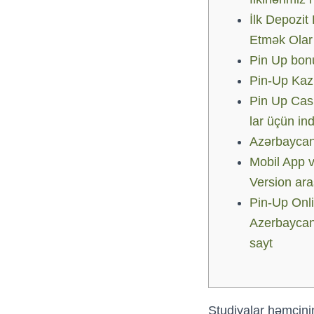
İlk Depozi
Etmək Olar
Pin Up bonu
Pin-Up Kazi
Pin Up Casi
lar üçün ind
Azərbaycan
Mobil App v
Version ara
Pin-Up Onl
Azerbaycan
sayt
Studiyalar həmçini