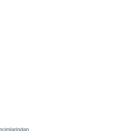
seçimlərindən