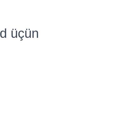
id üçün