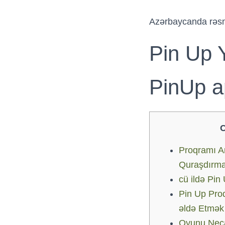
Azərbaycanda rəsm
Pin Up 
PinUp a
C
Proqramı A
Quraşdırma
cü ildə Pin
Pin Up Pro
əldə Etmək
Oyunu Nec