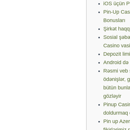
iOS üçün P
Pin-Up Cas
Bonusları
Şirkət haq
Sosial şəbə
Casino vasit
Depozit limi
Android də 
Rəsmi veb s
ödənişlər, 
bütün bunla
gözləyir
Pinup Casin
doldurmaq 
Pin up Aze
fikirlərimiz