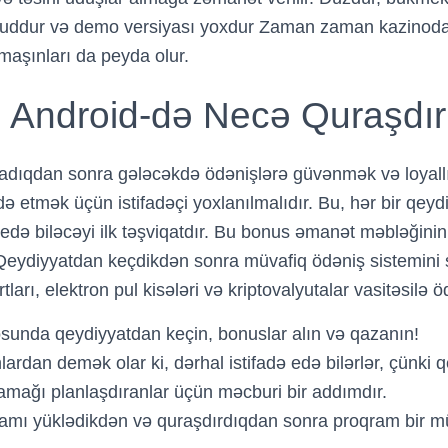
cuddur və demo versiyası yoxdur Zaman zaman kazinod
t maşınları da peyda olur.
 Android-də Necə Quraşdı
adıqdan sonra gələcəkdə ödənişlərə güvənmək və loyall
də etmək üçün istifadəçi yoxlanılmalıdır. Bu, hər bir qey
r edə biləcəyi ilk təşviqatdır. Bu bonus əmanət məbləğin
. Qeydiyyatdan keçdikdən sonra müvafiq ödəniş sistemini 
arı, elektron pul kisələri və kriptovalyutalar vasitəsilə ö
sunda qeydiyyatdan keçin, bonuslar alın və qazanın!
nlardan demək olar ki, dərhal istifadə edə bilərlər, çünki
namağı planlaşdıranlar üçün məcburi bir addımdır.
mı yüklədikdən və quraşdırdıqdan sonra proqram bir m